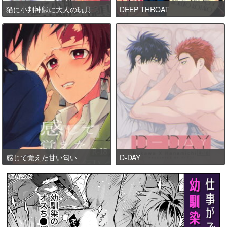
猫に小判神獣に大人の玩具
DEEP THROAT
感じて覚えた甘い匂い
D-DAY