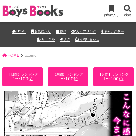
お気に入り
検索
HOME
お気に入り
原作
カップリング
キャラクター
サークル
タグ
お問い合わせ
>
HOME
azame
【日間】ランキング
【週間】ランキング
【月間】ランキング
1〜100位
1〜100位
1〜100位