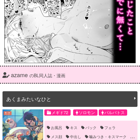
azame
のBL同人誌・漫画
あくまみたいなひと
メギド72
ソロモン
バルバトス
お風呂
キス
バック
フェラ
メス顔
中出し
噛みつき・キスマーク