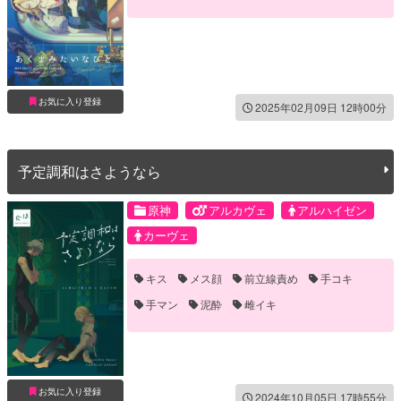
対面座位
尻コキ
褐色
誘い受け
お気に入り登録
2025年02月09日 12時00分
予定調和はさようなら
原神
アルカヴェ
アルハイゼン
カーヴェ
キス
メス顔
前立線責め
手コキ
手マン
泥酔
雌イキ
お気に入り登録
2024年10月05日 17時55分