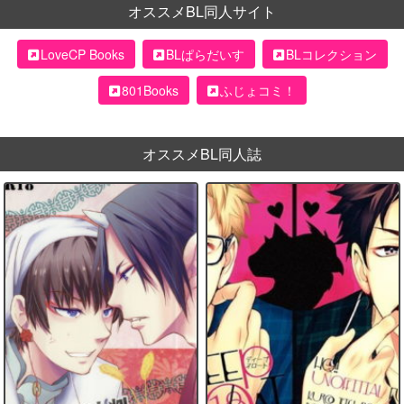
オススメBL同人サイト
LoveCP Books
BLぱらだいす
BLコレクション
801Books
ふじょコミ！
オススメBL同人誌