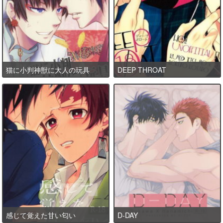
猫に小判神獣に大人の玩具
DEEP THROAT
感じて覚えた甘い匂い
D-DAY