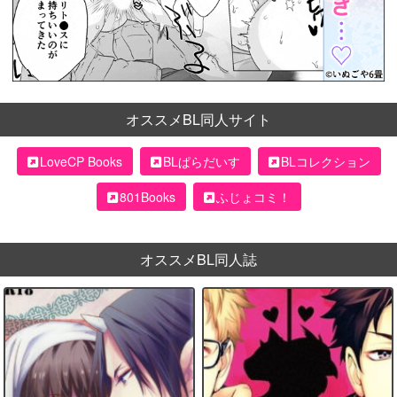
オススメBL同人サイト
LoveCP Books
BLぱらだいす
BLコレクション
801Books
ふじょコミ！
オススメBL同人誌