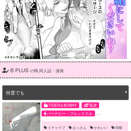
B PLUS
のBL同人誌・漫画
何度でも
TIGER＆BUNNY
兎虎
バーナビー・ブルックスJr.
鏑木・T・虎徹
イチャラブ
おっさん
かわいい
同棲