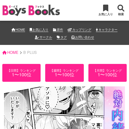
お気に入り
検索
HOME
お気に入り
原作
カップリング
キャラクター
サークル
タグ
お問い合わせ
>
HOME
B PLUS
【日間】ランキング
【週間】ランキング
【月間】ランキング
1〜100位
1〜100位
1〜100位