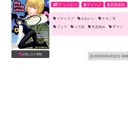
ディノヒバ
ディーノ
雲雀恭弥
イチャラブ
かわいい
ケモノ耳
フェラ
メス顔
乳首責め
手マン
お気に入り登録
2022年04月22日 00