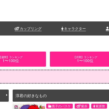
カップリング
キャラクター
【週間】ランキング
【月間】ランキング
1〜100位
1〜100位
淳君の好きなもの
黒子のバスケ
紫赤
紫原敦