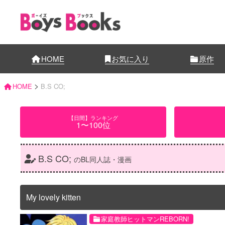
HOME
お気に入り
原作
>
HOME
B.S CO;
【日間】ランキング
1〜100位
B.S CO;
のBL同人誌・漫画
My lovely kitten
家庭教師ヒットマンREBORN!