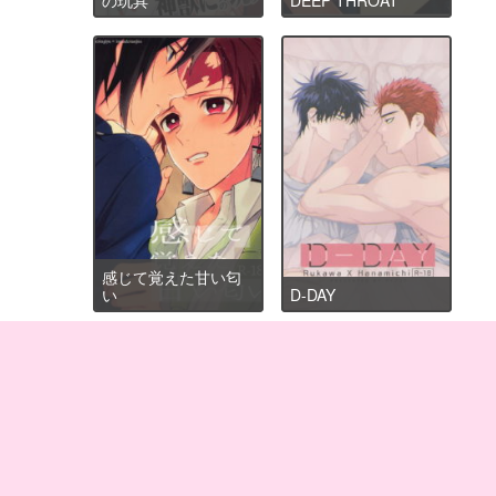
感じて覚えた甘い匂
い
D-DAY