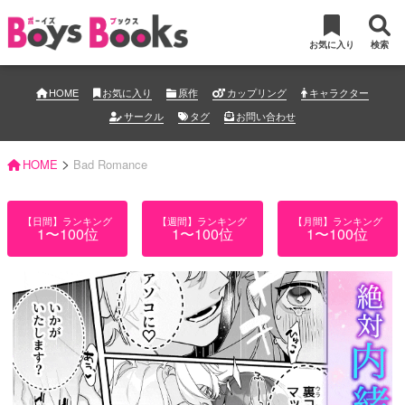
お気に入り
検索
HOME
お気に入り
原作
カップリング
キャラクター
サークル
タグ
お問い合わせ
>
HOME
Bad Romance
【日間】ランキング
【週間】ランキング
【月間】ランキング
1〜100位
1〜100位
1〜100位