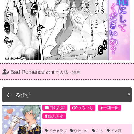
Bad Romance
のBL同人誌・漫画
くーるびず
刀剣乱舞
つるいち
一期一振
鶴丸国永
イチャラブ
かわいい
キス
メス顔