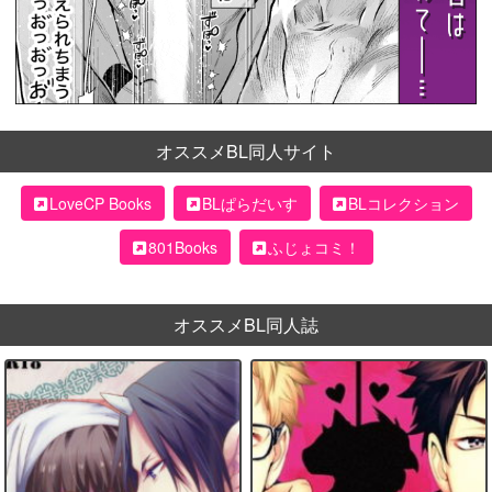
オススメBL同人サイト
LoveCP Books
BLぱらだいす
BLコレクション
801Books
ふじょコミ！
オススメBL同人誌