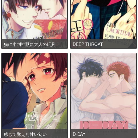
猫に小判神獣に大人の玩具
DEEP THROAT
感じて覚えた甘い匂い
D-DAY