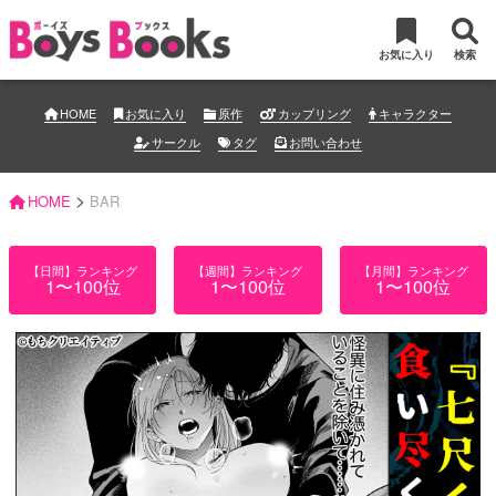
お気に入り
検索
HOME
お気に入り
原作
カップリング
キャラクター
サークル
タグ
お問い合わせ
>
HOME
BAR
【日間】ランキング
【週間】ランキング
【月間】ランキング
1〜100位
1〜100位
1〜100位