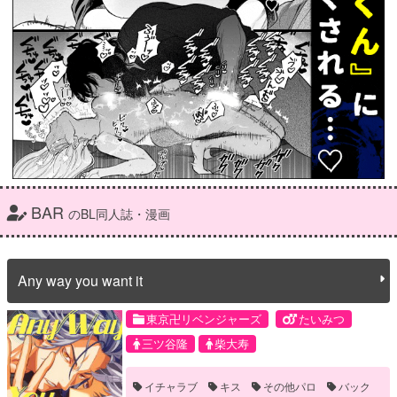
BAR
のBL同人誌・漫画
Any way you want it
東京卍リベンジャーズ
たいみつ
三ツ谷隆
柴大寿
イチャラブ
キス
その他パロ
バック