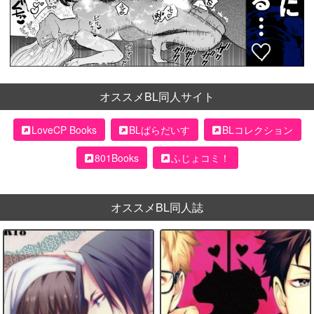
オススメBL同人サイト
LoveCP Books
BLぱらだいす
BLコレクション
801Books
ふじょコミ！
オススメBL同人誌