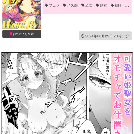
フェラ
メス顔
乙女
処女
初H
同棲
恋人
手コキ
手マン
お気に入り登録
2024年08月25日 20時55分