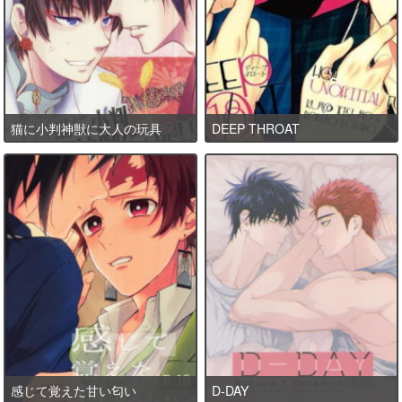
猫に小判神獣に大人の玩具
DEEP THROAT
感じて覚えた甘い匂い
D-DAY