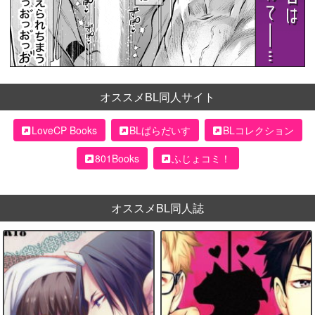
オススメBL同人サイト
LoveCP Books
BLぱらだいす
BLコレクション
801Books
ふじょコミ！
オススメBL同人誌