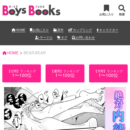
お気に入り
検索
HOME
お気に入り
原作
カップリング
キャラクター
サークル
タグ
お問い合わせ
>
HOME
BEAR-BEAR
【日間】ランキング
【週間】ランキング
【月間】ランキング
1〜100位
1〜100位
1〜100位