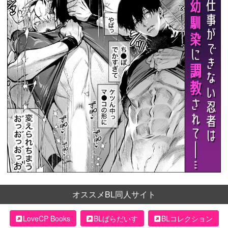
オススメBL同人サイト
LoveCP Books
BLぱらだいす
BLコレクション