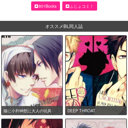
801Books
ふじょコミ！
オススメBL同人誌
猫に小判神獣に大人の玩具
DEEP THROAT