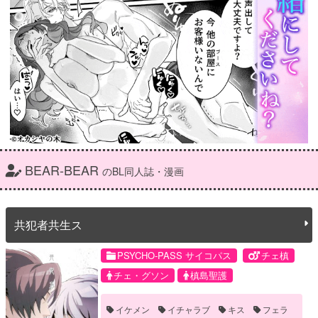
BEAR-BEAR
のBL同人誌・漫画
共犯者共生ス
PSYCHO-PASS サイコパス
チェ槙
チェ・グソン
槙島聖護
イケメン
イチャラブ
キス
フェラ