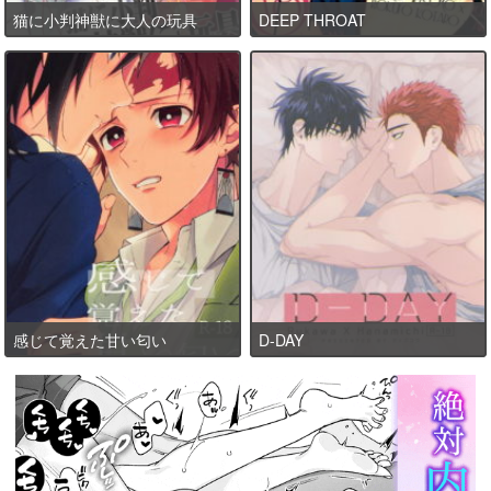
猫に小判神獣に大人の玩具
DEEP THROAT
感じて覚えた甘い匂い
D-DAY