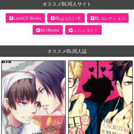
オススメBL同人サイト
LoveCP Books
BLぱらだいす
BLコレクション
801Books
ふじょコミ！
オススメBL同人誌