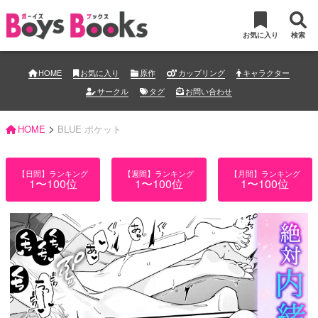
お気に入り
検索
HOME
お気に入り
原作
カップリング
キャラクター
サークル
タグ
お問い合わせ
>
HOME
BLUE ポケット
【日間】ランキング
【週間】ランキング
【月間】ランキング
1〜100位
1〜100位
1〜100位