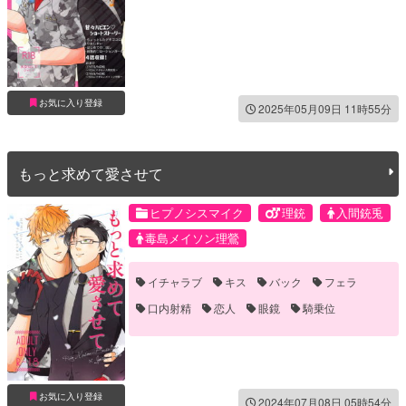
お気に入り登録
2025年05月09日 11時55分
もっと求めて愛させて
ヒプノシスマイク
理銃
入間銃兎
毒島メイソン理鶯
イチャラブ
キス
バック
フェラ
口内射精
恋人
眼鏡
騎乗位
お気に入り登録
2024年07月08日 05時54分