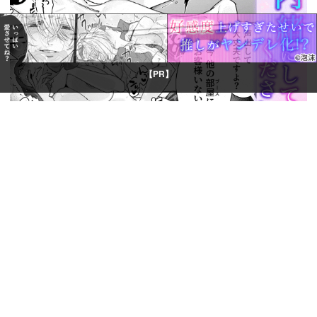
【PR】
© Boys Books(ボーイズブックス)