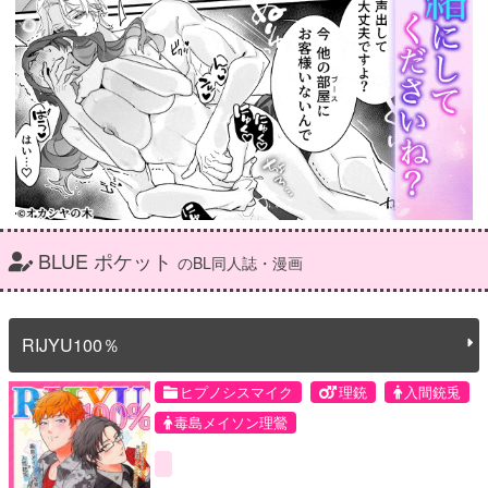
BLUE ポケット
のBL同人誌・漫画
RIJYU100％
ヒプノシスマイク
理銃
入間銃兎
毒島メイソン理鶯