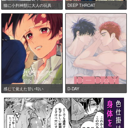
猫に小判神獣に大人の玩具
DEEP THROAT
感じて覚えた甘い匂い
D-DAY