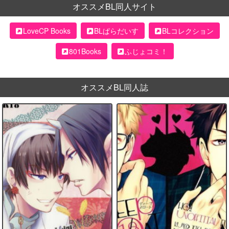
オススメBL同人サイト
LoveCP Books
BLぱらだいす
BLコレクション
801Books
ふじょコミ！
オススメBL同人誌