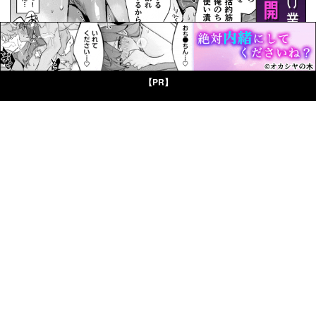
【PR】
© Boys Books(ボーイズブックス)