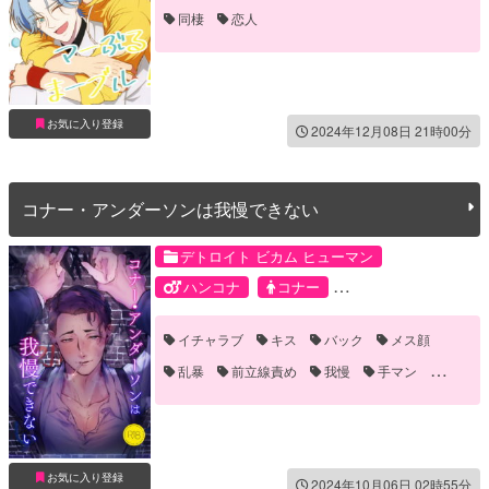
同棲
恋人
お気に入り登録
2024年12月08日 21時00分
コナー・アンダーソンは我慢できない
デトロイト ビカム ヒューマン
ハンコナ
コナー
ハンク・アンダーソン
イチャラブ
キス
バック
メス顔
乱暴
前立線責め
我慢
手マン
誘い受け
野外
青姦
お気に入り登録
2024年10月06日 02時55分