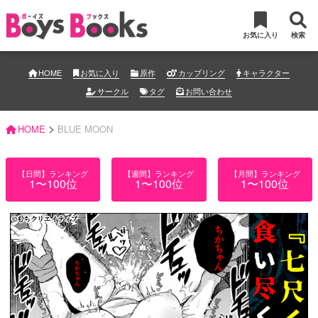
お気に入り
検索
HOME
お気に入り
原作
カップリング
キャラクター
サークル
タグ
お問い合わせ
>
HOME
BLUE MOON
【日間】ランキング
【週間】ランキング
【月間】ランキング
1〜100位
1〜100位
1〜100位