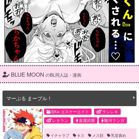
BLUE MOON
のBL同人誌・漫画
マーぶる まーブル！
SK∞ エスケーエイト
ランレキ
レキラン
喜屋武暦
馳河ランガ
イチャラブ
キス
メス顔
乳首責め