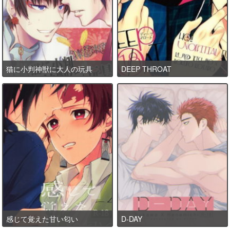
猫に小判神獣に大人の玩具
DEEP THROAT
感じて覚えた甘い匂い
D-DAY