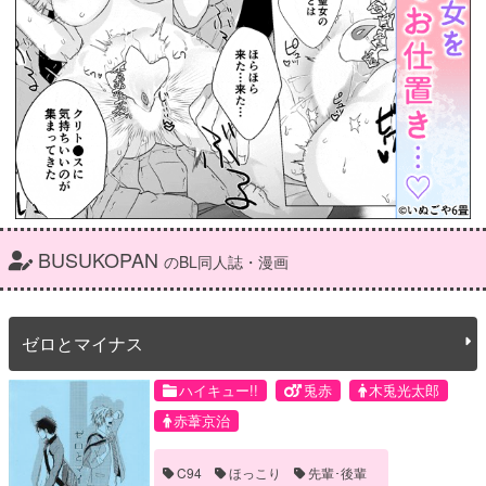
BUSUKOPAN
のBL同人誌・漫画
ゼロとマイナス
ハイキュー!!
兎赤
木兎光太郎
赤葦京治
C94
ほっこり
先輩･後輩