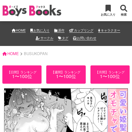
お気に入り
検索
HOME
お気に入り
原作
カップリング
キャラクター
サークル
タグ
お問い合わせ
>
HOME
BUSUKOPAN
【日間】ランキング
【週間】ランキング
【月間】ランキング
1〜100位
1〜100位
1〜100位