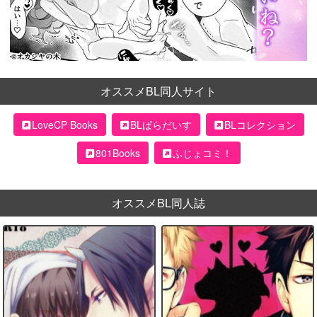
オススメBL同人サイト
LoveCP Books
BLぱらだいす
BLコレクション
801Books
ふじょコミ！
オススメBL同人誌