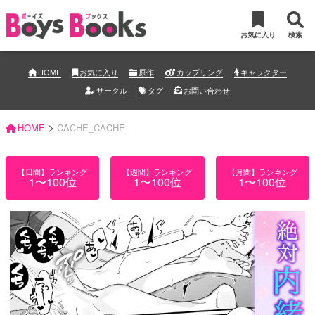
お気に入り
検索
HOME
お気に入り
原作
カップリング
キャラクター
サークル
タグ
お問い合わせ
>
HOME
CACHE_CACHE
【日間】ランキング
【週間】ランキング
【月間】ランキング
1〜100位
1〜100位
1〜100位