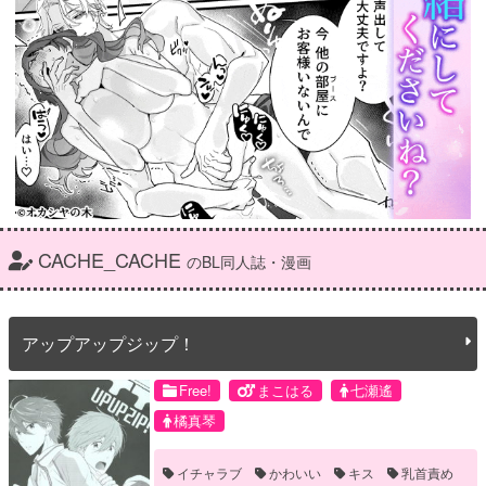
CACHE_CACHE
のBL同人誌・漫画
アップアップジップ！
Free!
まこはる
七瀬遙
橘真琴
イチャラブ
かわいい
キス
乳首責め