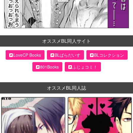
オススメBL同人サイト
LoveCP Books
BLぱらだいす
BLコレクション
801Books
ふじょコミ！
オススメBL同人誌