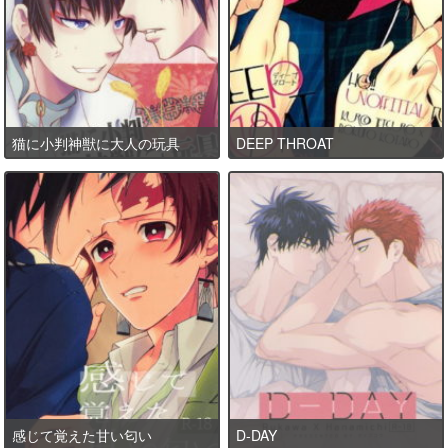
猫に小判神獣に大人の玩具
DEEP THROAT
感じて覚えた甘い匂い
D-DAY