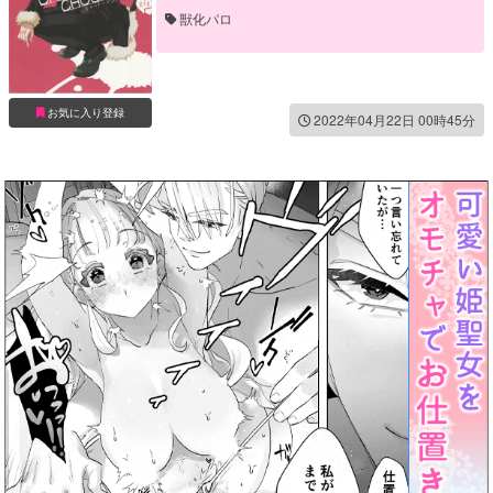
獣化パロ
お気に入り登録
2022年04月22日 00時45分