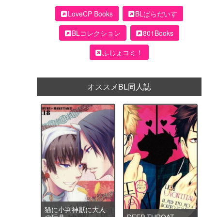
LoveCP Books
BLぱらだいす
BLコレクション
801Books
ふじょコミ！
オススメBL同人誌
猫に小判神獣に大人
の玩具
DEEP THROAT