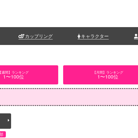
カップリング
キャラクター
【週間】ランキング
【月間】ランキング
1〜100位
1〜100位
部