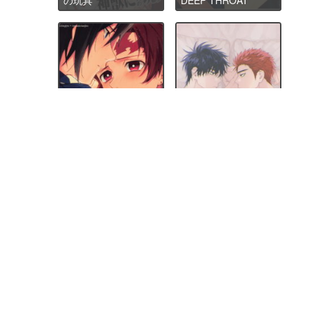
感じて覚えた甘い匂
い
D-DAY