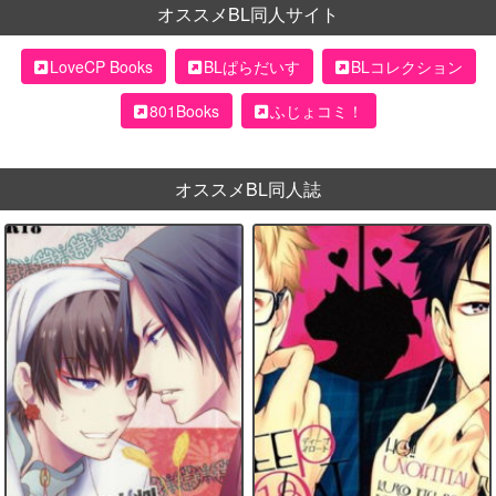
オススメBL同人サイト
LoveCP Books
BLぱらだいす
BLコレクション
801Books
ふじょコミ！
オススメBL同人誌