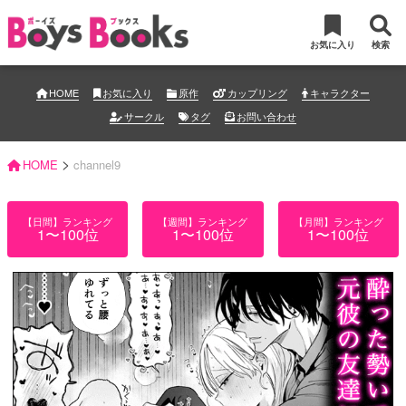
お気に入り
検索
HOME
お気に入り
原作
カップリング
キャラクター
サークル
タグ
お問い合わせ
>
HOME
channel9
【日間】ランキング
【週間】ランキング
【月間】ランキング
1〜100位
1〜100位
1〜100位