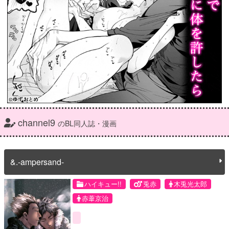
channel9
のBL同人誌・漫画
&.-ampersand-
ハイキュー!!
兎赤
木兎光太郎
赤葦京治