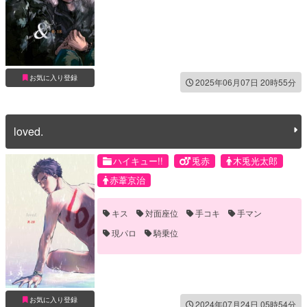
お気に入り登録
2025年06月07日 20時55分
loved.
ハイキュー!!
兎赤
木兎光太郎
赤葦京治
キス
対面座位
手コキ
手マン
現パロ
騎乗位
お気に入り登録
2024年07月24日 05時54分