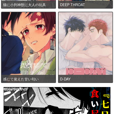
猫に小判神獣に大人の玩具
DEEP THROAT
感じて覚えた甘い匂い
D-DAY