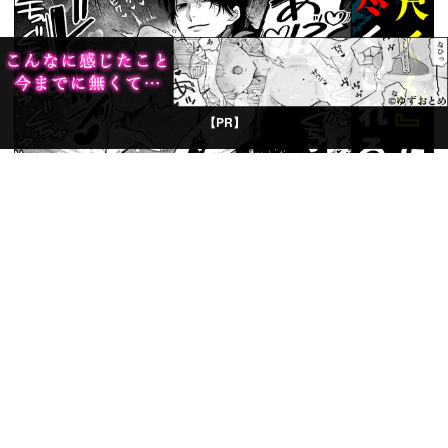
【PR】
© Boys Books(ボーイズブックス)