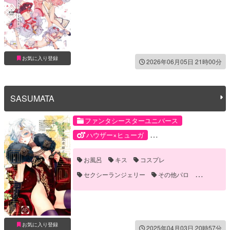
カール・フリードリヒ・ハウザー
ヒューガ・ライト
モブ
お気に入り登録
2026年06月05日 21時00分
SASUMATA
ファンタシースターユニバース
ハウザー×ヒューガ
カール・フリードリヒ・ハウザー
お風呂
キス
コスプレ
ヒューガ・ライト
セクシーランジェリー
その他パロ
バック
フェラ
メス顔
中出し
乳首責め
女装
尻コキ
笑える(ギャグ)
褐色
誘い受け
野外
お気に入り登録
2025年04月03日 20時57分