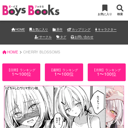
お気に入り
検索
HOME
お気に入り
原作
カップリング
キャラクター
サークル
タグ
お問い合わせ
>
HOME
CHERRY BLOSSOMS
【日間】ランキング
【週間】ランキング
【月間】ランキング
1〜100位
1〜100位
1〜100位