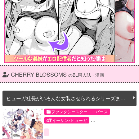
CHERRY BLOSSOMS
のBL同人誌・漫画
ヒューガ社長がいろんな女装させられるシリーズまと
め 再録集1
ファンタシースターユニバース
イーサン×ヒューガ
ハウザー×ヒューガ
モブ×ヒューガ
イーサン・ウェーバー