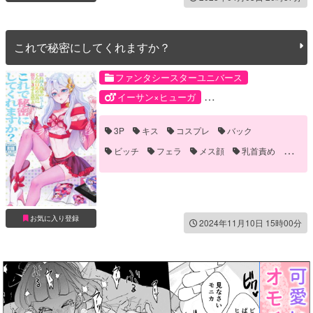
青姦
これで秘密にしてくれますか？
ファンタシースターユニバース
イーサン×ヒューガ
ハウザー×ヒューガ
3P
キス
コスプレ
バック
イーサン・ウェーバー
ビッチ
フェラ
メス顔
乳首責め
カール・フリードリヒ・ハウザー
兜合わせ
女装
手コキ
男の娘
ヒューガ・ライト
盗撮
褐色
誘い受け
騎乗位
お気に入り登録
2024年11月10日 15時00分