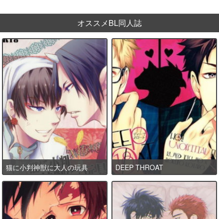
オススメBL同人誌
猫に小判神獣に大人の玩具
DEEP THROAT