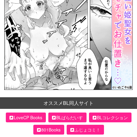
オススメBL同人サイト
LoveCP Books
BLぱらだいす
BLコレクション
801Books
ふじょコミ！