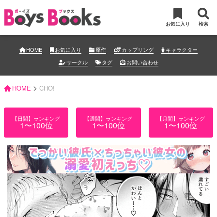
お気に入り
検索
HOME
お気に入り
原作
カップリング
キャラクター
サークル
タグ
お問い合わせ
>
HOME
CHO!
【日間】ランキング
【週間】ランキング
【月間】ランキング
1〜100位
1〜100位
1〜100位