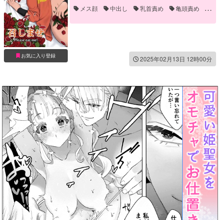
メス顔
中出し
乳首責め
亀頭責め
口内射精
和服
手コキ
手マン
騎乗位
お気に入り登録
2025年02月13日 12時00分