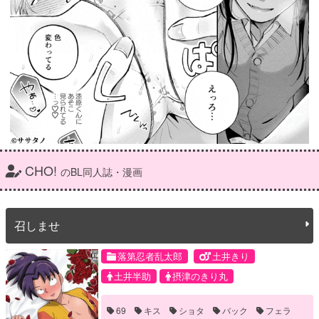
CHO!
のBL同人誌・漫画
召しませ
落第忍者乱太郎
土井きり
土井半助
摂津のきり丸
69
キス
ショタ
バック
フェラ