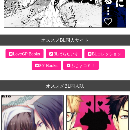
オススメBL同人サイト
LoveCP Books
BLぱらだいす
BLコレクション
801Books
ふじょコミ！
オススメBL同人誌