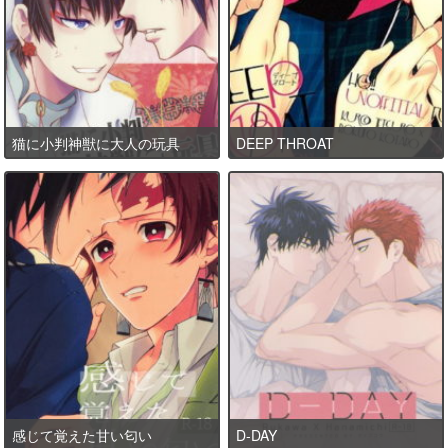
猫に小判神獣に大人の玩具
DEEP THROAT
感じて覚えた甘い匂い
D-DAY