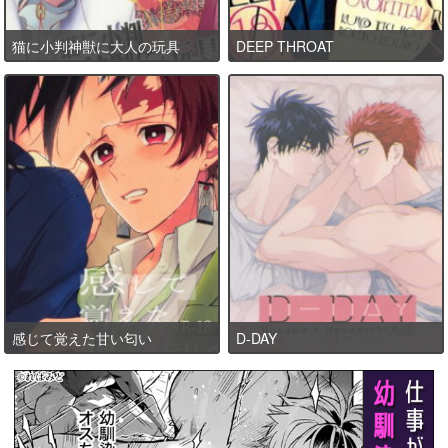
猫に小判神獣に大人の玩具
DEEP THROAT
感じて覚えた甘い匂い
D-DAY