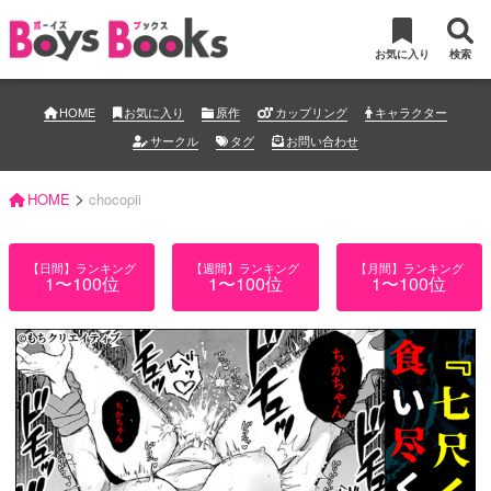
お気に入り
検索
HOME
お気に入り
原作
カップリング
キャラクター
サークル
タグ
お問い合わせ
>
HOME
chocopii
【日間】ランキング
【週間】ランキング
【月間】ランキング
1〜100位
1〜100位
1〜100位