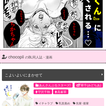
chocopii
のBL同人誌・漫画
こよいよいにまかせて
あんさんぶるスターズ!
翠千(みどちあ)
守沢千秋
高峯翠
イチャラブ
乳首責め
先輩･後輩