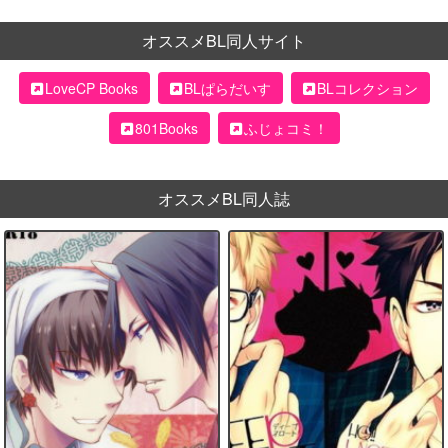
オススメBL同人サイト
LoveCP Books
BLぱらだいす
BLコレクション
801Books
ふじょコミ！
オススメBL同人誌