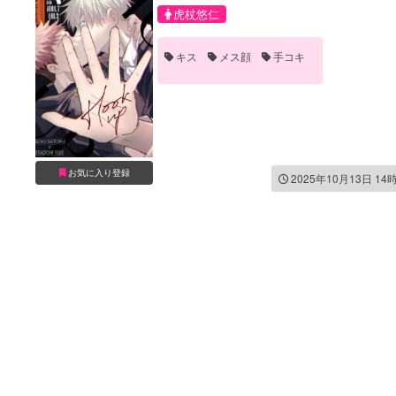
虎杖悠仁
キス
メス顔
手コキ
お気に入り登録
2025年10月13日 14