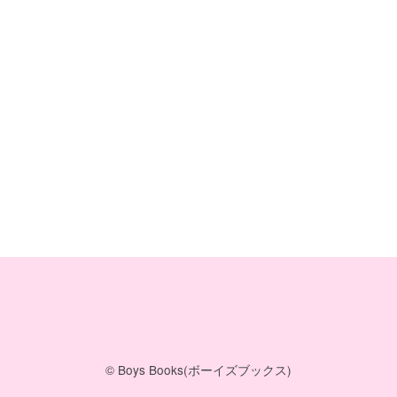
© Boys Books(ボーイズブックス)