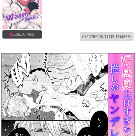
お気に入り登録
2025年08月17日 17時56分