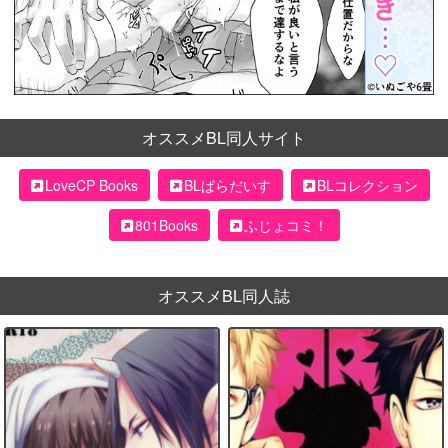
オススメBL同人サイト
LoveCP Books
BLぱらだいす
BLコレクション
801Books
ふじょコミ！
オススメBL同人誌