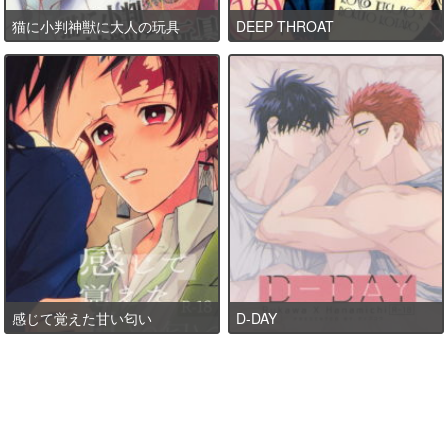
猫に小判神獣に大人の玩具
DEEP THROAT
感じて覚えた甘い匂い
D-DAY