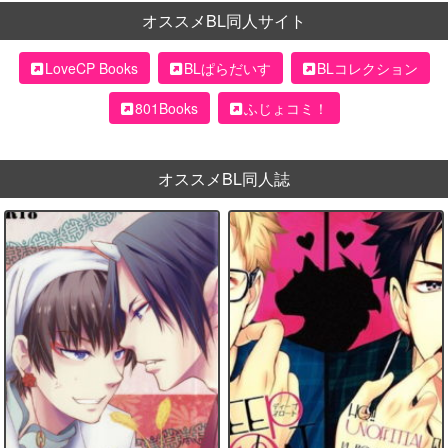
オススメBL同人サイト
LoveCP Books
BLぱらだいす
BLコレクション
801Books
ふじょコミ！
オススメBL同人誌