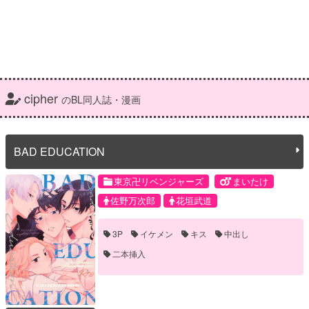
cipher
のBL同人誌・漫画
BAD EDUCATION
東京卍リベンジャーズ
まいたけ
佐野万次郎
花垣武道
3P
イケメン
キス
中出し
二本挿入