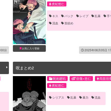
虎杖悠仁
キス
バック
レイプ
乱暴
手
流血
首絞め
お気に入り登録
時00分
2025年08月05日 1
呪まとめ2
呪術廻戦
宿儺×悠仁
両面宿
虎杖悠仁
シリアス
乱暴
暴力
流血