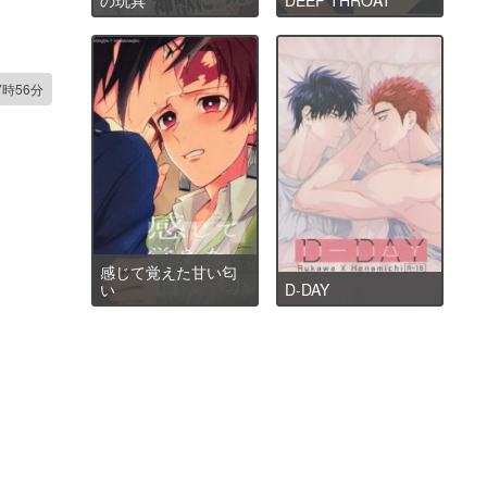
7時56分
感じて覚えた甘い匂
い
D-DAY