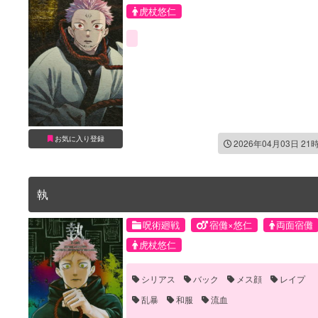
虎杖悠仁
お気に入り登録
2026年04月03日 21
執
呪術廻戦
宿儺×悠仁
両面宿儺
虎杖悠仁
シリアス
バック
メス顔
レイプ
乱暴
和服
流血