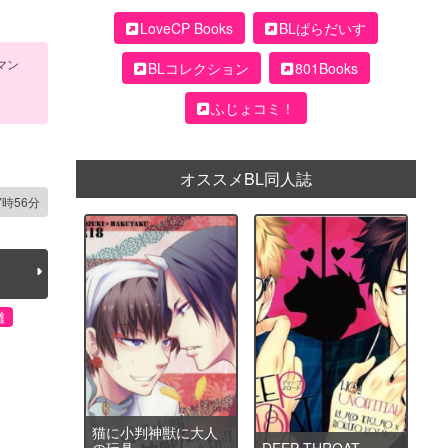
LoveCP Books
BLぱらだいす
マン
BLコレクション
801Books
ふじょコミ！
オススメBL同人誌
7時56分
儺
猫に小判神獣に大人
の玩具
DEEP THROAT