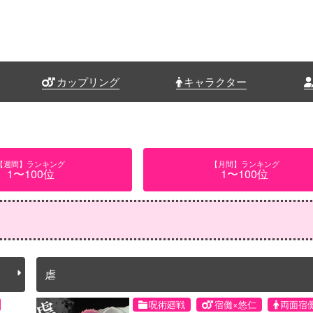
カップリング
キャラクター
【週間】ランキング
【月間】ランキング
1〜100位
1〜100位
虐
呪術廻戦
宿儺×悠仁
両面宿