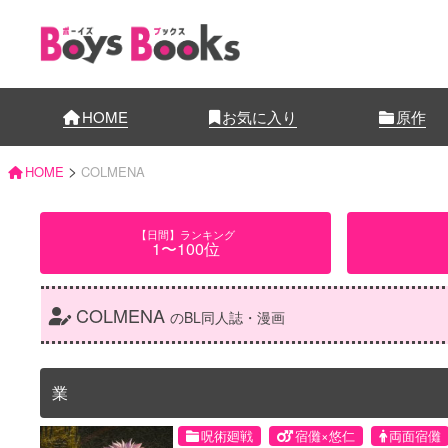
HOME
お気に入り
原作
>
HOME
COLMENA
【日間】ランキング
1〜100位
COLMENA
のBL同人誌・漫画
業
呪術廻戦
宿儺×悠仁
両面宿儺