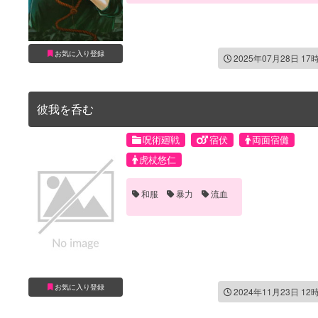
お気に入り登録
2025年07月28日 17
彼我を呑む
呪術廻戦
宿伏
両面宿儺
虎杖悠仁
和服
暴力
流血
お気に入り登録
2024年11月23日 12