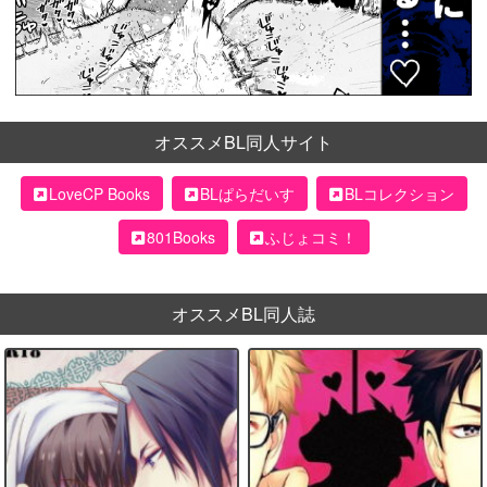
オススメBL同人サイト
LoveCP Books
BLぱらだいす
BLコレクション
801Books
ふじょコミ！
オススメBL同人誌