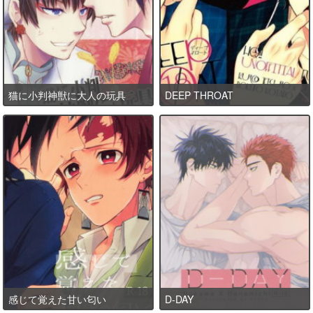
猫に小判神獣に大人の玩具
DEEP THROAT
感じて覚えた甘い匂い
D-DAY