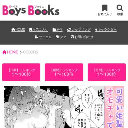
お気に入り
検索
HOME
お気に入り
原作
カップリング
キャラクター
サークル
タグ
お問い合わせ
>
HOME
COLORS
【日間】ランキング
【週間】ランキング
【月間】ランキング
1〜100位
1〜100位
1〜100位