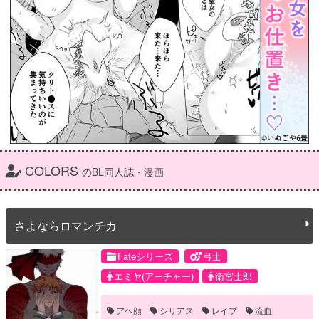
COLORS
のBL同人誌・漫画
さよならロマンチカ
Fateシリーズ
弓士
エミヤ(アーチャー)
衛宮士郎
アヘ顔
シリアス
レイプ
流血