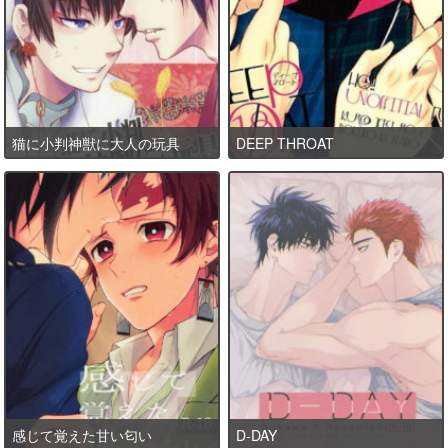
猫に小判神獣に大人の玩具
DEEP THROAT
感じて覚えた甘い匂い
D-DAY