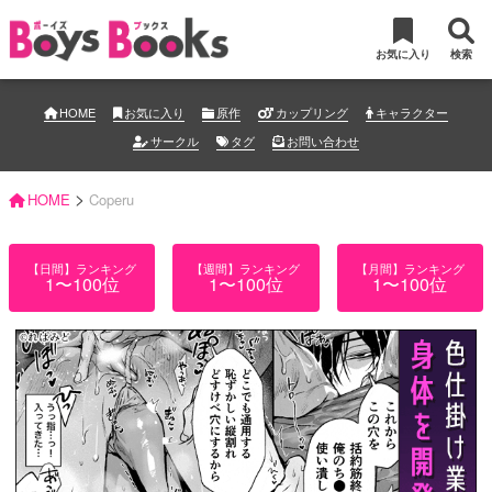
お気に入り
検索
HOME
お気に入り
原作
カップリング
キャラクター
サークル
タグ
お問い合わせ
>
HOME
Coperu
【日間】ランキング
【週間】ランキング
【月間】ランキング
1〜100位
1〜100位
1〜100位