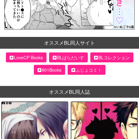
オススメBL同人サイト
LoveCP Books
BLぱらだいす
BLコレクション
801Books
ふじょコミ！
オススメBL同人誌