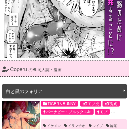
Coperu
のBL同人誌・漫画
白と黒のフォリア
TIGER＆BUNNY
モブ虎
兎虎
バーナビー・ブルックスJr.
モブ
鏑木・T・虎徹
イケメン
イラマチオ
レイプ
輪姦