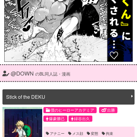
@DOWN
のBL同人誌・漫画
Stick of the DEKU
僕のヒーローアカデミア
出勝
爆豪勝己
緑谷出久
アナニー
メス顔
変態
拘束