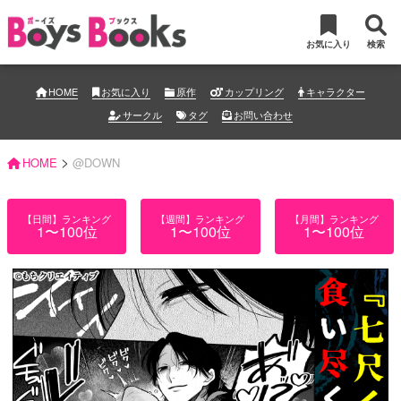
お気に入り
検索
HOME
お気に入り
原作
カップリング
キャラクター
サークル
タグ
お問い合わせ
>
HOME
@DOWN
【日間】ランキング
【週間】ランキング
【月間】ランキング
1〜100位
1〜100位
1〜100位