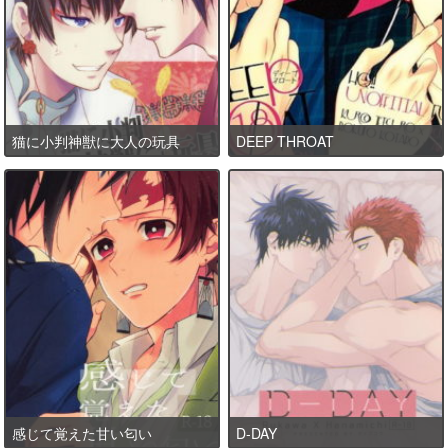
猫に小判神獣に大人の玩具
DEEP THROAT
感じて覚えた甘い匂い
D-DAY