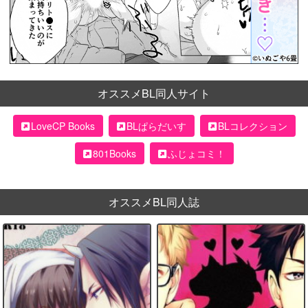
オススメBL同人サイト
LoveCP Books
BLぱらだいす
BLコレクション
801Books
ふじょコミ！
オススメBL同人誌