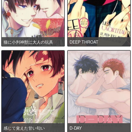
猫に小判神獣に大人の玩具
DEEP THROAT
感じて覚えた甘い匂い
D-DAY