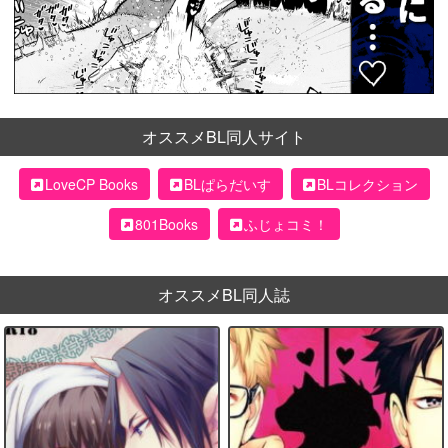
オススメBL同人サイト
LoveCP Books
BLぱらだいす
BLコレクション
801Books
ふじょコミ！
オススメBL同人誌