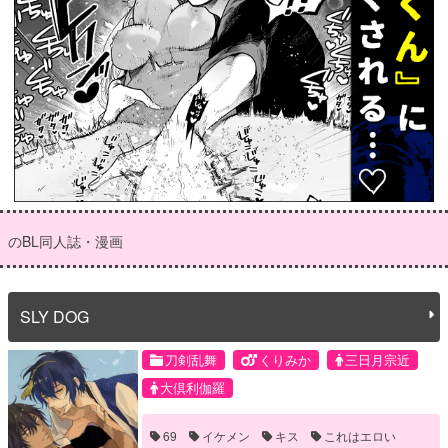
のBL同人誌・漫画
SLY DOG
刀剣乱舞
くりみか
三日月宗近
大倶利伽羅
69
イケメン
キス
これはエロい