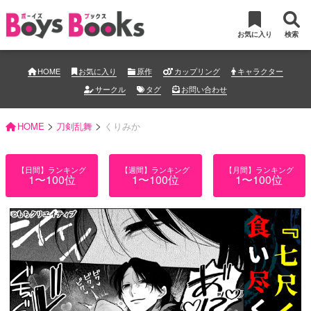
お気に入り
検索
HOME
お気に入り
原作
カップリング
キャラクター
サークル
タグ
お問い合わせ
>
>
HOME
刀剣乱舞
くりみか
【日間】ランキング
【週間】ランキング
【月間】ランキング
1〜100位
1〜100位
1〜100位