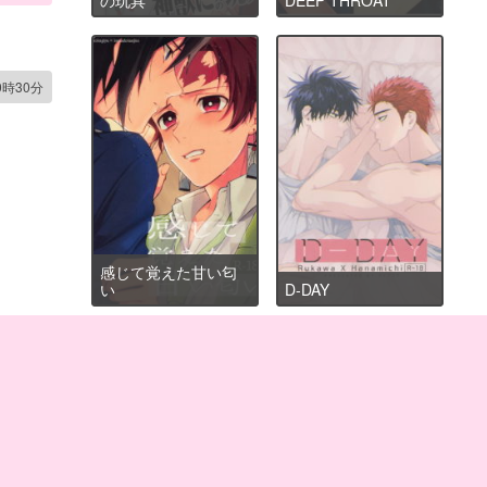
0時30分
感じて覚えた甘い匂
い
D-DAY