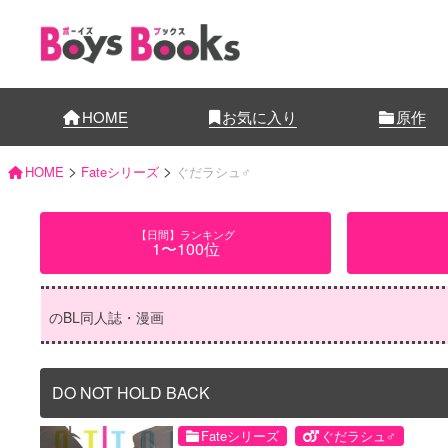
HOME
お気に入り
原作
>
>
HOME
Fateシリーズ
ぐだラシュ♂
【日間】ランキング
1〜100位
のBL同人誌・漫画
DO NOT HOLD BACK
Fateシリーズ
ぐだラシュ♂