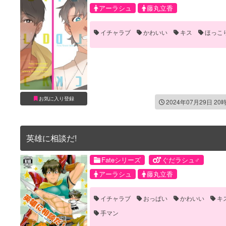
アーラシュ
藤丸立香
イチャラブ
かわいい
キス
ほっこ
お気に入り登録
2024年07月29日 20
英雄に相談だ!
Fateシリーズ
ぐだラシュ♂
アーラシュ
藤丸立香
イチャラブ
おっぱい
かわいい
キ
手マン