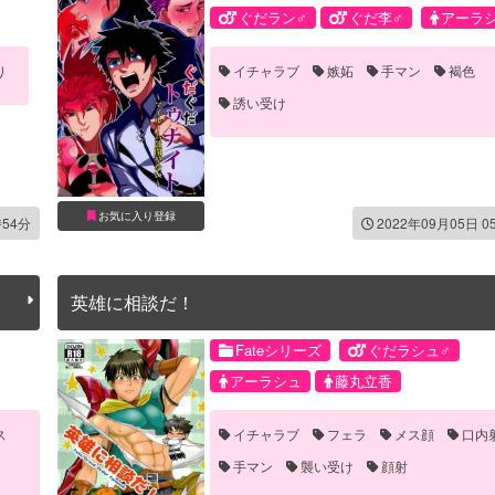
ぐだラン♂
ぐだ李♂
アーラ
ランスロット
李書文
藤丸立香
り
イチャラブ
嫉妬
手マン
褐色
誘い受け
お気に入り登録
時54分
2022年09月05日 0
英雄に相談だ！
Fateシリーズ
ぐだラシュ♂
アーラシュ
藤丸立香
ス
イチャラブ
フェラ
メス顔
口内
手マン
襲い受け
顔射