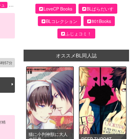
シュ
LoveCP Books
BLぱらだいす
BLコレクション
801Books
ふじょコミ！
オススメBL同人誌
5時57分
射精
猫に小判神獣に大人
の玩具
DEEP THROAT