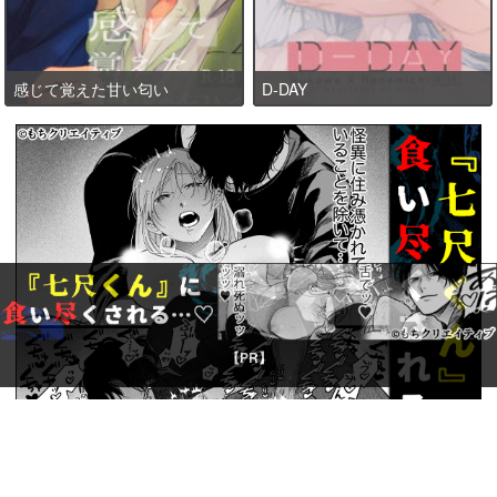
感じて覚えた甘い匂い
D-DAY
【PR】