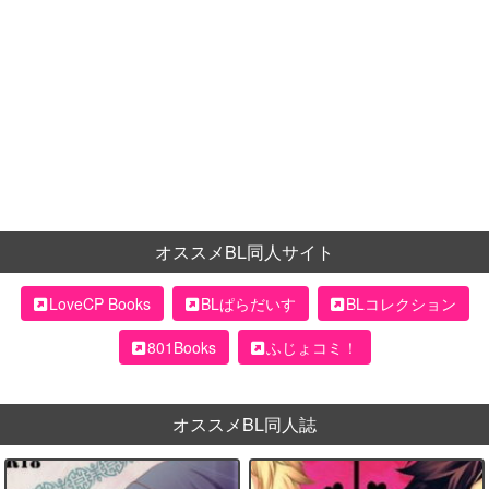
オススメBL同人サイト
LoveCP Books
BLぱらだいす
BLコレクション
801Books
ふじょコミ！
オススメBL同人誌