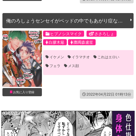
俺のろしょうセンセイがベッドの中でもあがり症な件
について
ヒプノシスマイク
ささろしょ
白膠木簓
躑躅森盧笙
イケメン
イラマチオ
これはエロい
フェラ
メス顔
お気に入り登録
2022年04月22日 01時13分