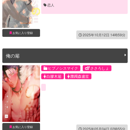
恋人
お気に入り登録
2025年10月12日 14時59分
俺の簓
ヒプノシスマイク
ささろしょ
白膠木簓
躑躅森盧笙
お気に入り登録
2025年05月04日 02時55分