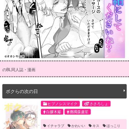
のBL同人誌・漫画
ボクらの次の日
ヒプノシスマイク
ささろしょ
白膠木簓
躑躅森盧笙
イチャラブ
かわいい
キス
ほっこり