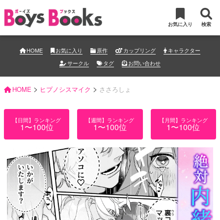
お気に入り
検索
HOME
お気に入り
原作
カップリング
キャラクター
サークル
タグ
お問い合わせ
>
>
HOME
ヒプノシスマイク
ささろしょ
【日間】ランキング
【週間】ランキング
【月間】ランキング
1〜100位
1〜100位
1〜100位