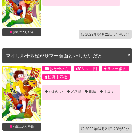
お気に入り登録
2022年04月22日 01時03分
マイリル十四松がサマー仮面と××したいだと!
おそ松さん
サマ十四
サマー仮面
松野十四松
かわいい
メス顔
射精
手コキ
お気に入り登録
2022年04月21日 23時50分