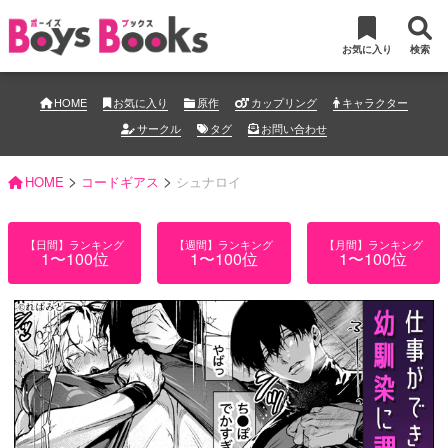
お気に入り
検索
HOME
お気に入り
原作
カップリング
キャラクター
サークル
タグ
お問い合わせ
>
>
HOME
コードギアス
シュナロイ
【日間】ランキング
【週間】ランキング
【月間】ランキング
1〜100位
1〜100位
1〜100位