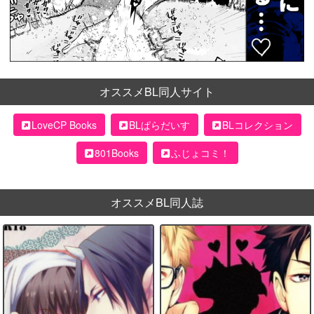
オススメBL同人サイト
LoveCP Books
BLぱらだいす
BLコレクション
801Books
ふじょコミ！
オススメBL同人誌