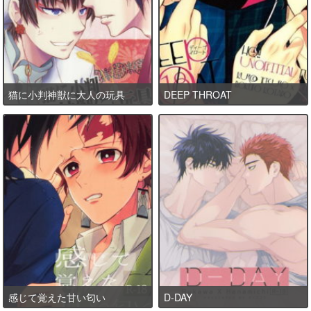
猫に小判神獣に大人の玩具
DEEP THROAT
感じて覚えた甘い匂い
D-DAY