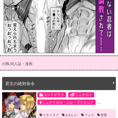
のBL同人誌・漫画
君主の絶対命令
コードギアス
シュナロイ
シュナイゼル・エル・ブリタニア
ロイド・アスプルンド
イチャラブ
かわいい
フェラ
変態