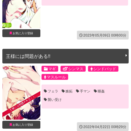
お気に入り登録
2023年05月09日 00時00分
王様には問題がある!!
マギ
シンマス
シンドバッド
マスルール
フェラ
嫉妬
手マン
睡姦
襲い受け
お気に入り登録
2022年04月22日 00時29分