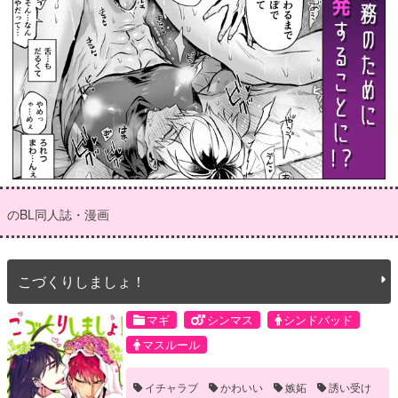
のBL同人誌・漫画
こづくりしましょ！
マギ
シンマス
シンドバッド
マスルール
イチャラブ
かわいい
嫉妬
誘い受け