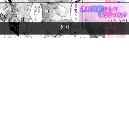
【PR】
© Boys Books(ボーイズブックス)