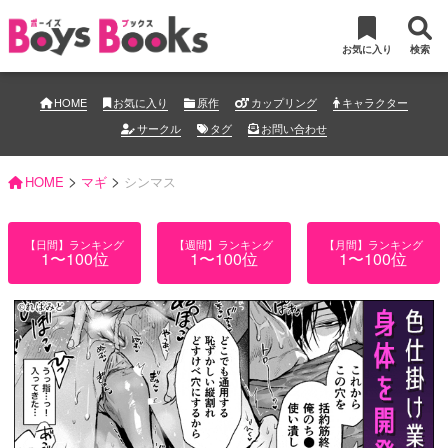
お気に入り
検索
HOME
お気に入り
原作
カップリング
キャラクター
サークル
タグ
お問い合わせ
>
>
HOME
マギ
シンマス
【日間】ランキング
【週間】ランキング
【月間】ランキング
1〜100位
1〜100位
1〜100位