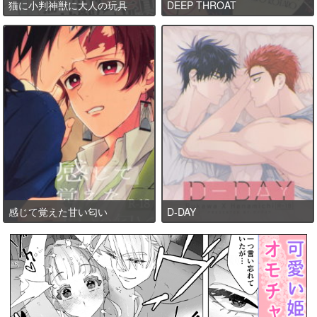
猫に小判神獣に大人の玩具
DEEP THROAT
感じて覚えた甘い匂い
D-DAY