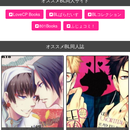
オススメBL同人サイト
LoveCP Books
BLぱらだいす
BLコレクション
801Books
ふじょコミ！
オススメBL同人誌