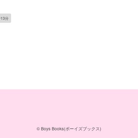
時13分
© Boys Books(ボーイズブックス)