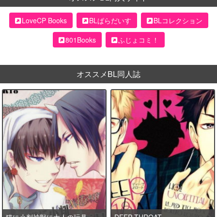
LoveCP Books
BLぱらだいす
BLコレクション
801Books
ふじょコミ！
オススメBL同人誌
猫に小判神獣に大人の玩具
DEEP THROAT