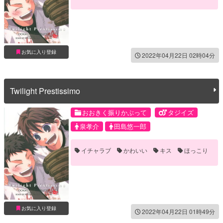
お気に入り登録
2022年04月22日 02時04分
Twilight Prestissimo
おおきく振りかぶって
タジイズ
泉孝介
田島悠一郎
イチャラブ
かわいい
キス
ほっこり
お気に入り登録
2022年04月22日 01時49分