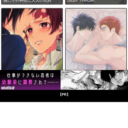
感じて覚えた甘い匂い
D-DAY
【PR】