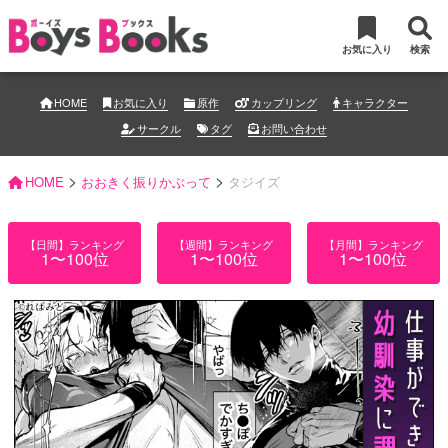
お気に入り
検索
HOME
お気に入り
原作
カップリング
キャラクター
サークル
タグ
お問い合わせ
>
>
HOME
おおきく振りかぶって
タジイズ
【日間】ランキング
【週間】ランキング
【月間】ランキング
1〜100位
1〜100位
1〜100位