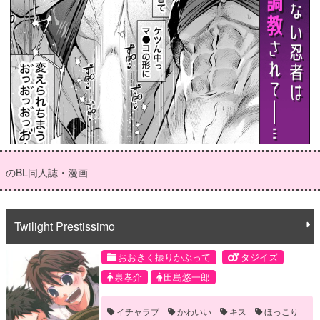
のBL同人誌・漫画
Twilight Prestissimo
おおきく振りかぶって
タジイズ
泉孝介
田島悠一郎
イチャラブ
かわいい
キス
ほっこり