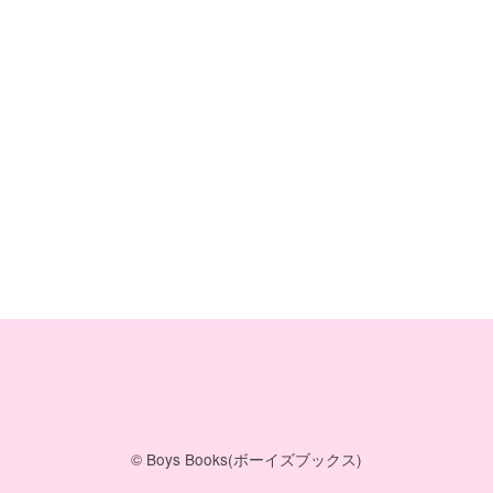
© Boys Books(ボーイズブックス)