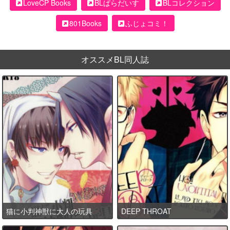
LoveCP Books
BLぱらだいす
BLコレクション
801Books
ふじょコミ！
オススメBL同人誌
猫に小判神獣に大人の玩具
DEEP THROAT