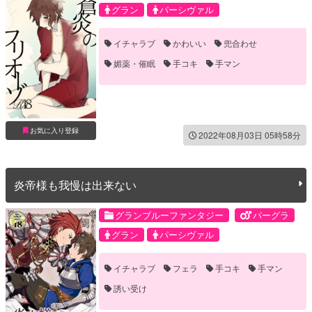
グラン
パーシヴァル
イチャラブ
かわいい
兜合わせ
媚薬・催眠
手コキ
手マン
お気に入り登録
2022年08月03日 05時58分
炎帝様も我慢は出来ない
グランブルーファンタジー
パーグラ
グラン
パーシヴァル
イチャラブ
フェラ
手コキ
手マン
誘い受け