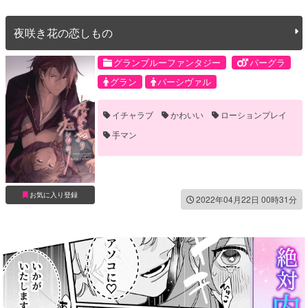
夜咲き花の恋しもの
グランブルーファンタジー
パーグラ
グラン
パーシヴァル
イチャラブ
かわいい
ローションプレイ
手マン
お気に入り登録
2022年04月22日 00時31分