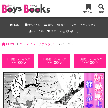
お気に入り
検索
HOME
お気に入り
原作
カップリング
キャラクター
サークル
タグ
お問い合わせ
>
>
HOME
グランブルーファンタジー
パーグラ
【日間】ランキング
【週間】ランキング
【月間】ランキング
1〜100位
1〜100位
1〜100位