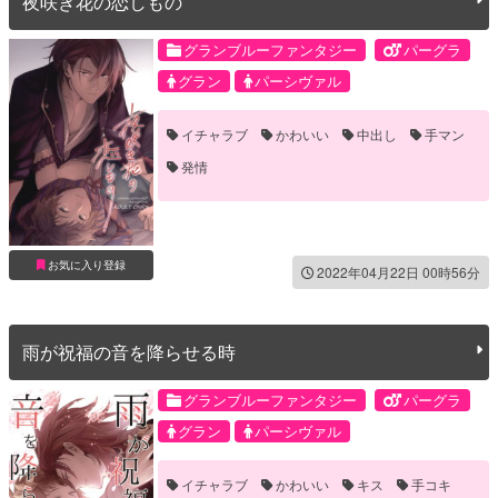
夜咲き花の恋しもの
グランブルーファンタジー
パーグラ
グラン
パーシヴァル
イチャラブ
かわいい
中出し
手マン
発情
お気に入り登録
2022年04月22日 00時56分
雨が祝福の音を降らせる時
グランブルーファンタジー
パーグラ
グラン
パーシヴァル
イチャラブ
かわいい
キス
手コキ