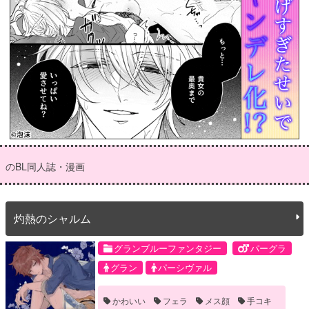
のBL同人誌・漫画
灼熱のシャルム
グランブルーファンタジー
パーグラ
グラン
パーシヴァル
かわいい
フェラ
メス顔
手コキ