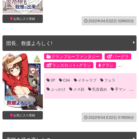
お気に入り登録
2022年04月22日 02時00分
団長、救援よろしく!
グランブルーファンタジー
パーグラ
ランスロット×グラン
グラン
パーシヴァル
ランスロット
3P
C94
イチャラブ
フェラ
ぶっかけ
メス顔
乳首責め
手マン
顔射
お気に入り登録
2022年04月22日 01時56分