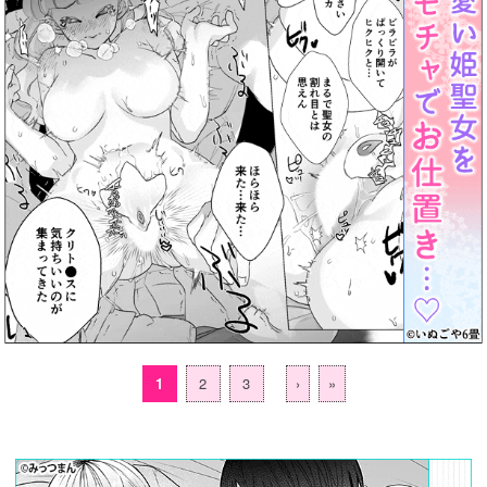
1
2
3
›
»