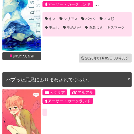
アーサー・カークランド
アルフレッド・F・ジョーンズ
キス
シリアス
バック
メス顔
中出し
兜合わせ
噛みつき・キスマーク
手コキ
手マン
眼鏡
お気に入り登録
2026年01月05日 08時58分
パブった元兄にふりまわされてつらい。
ヘタリア
アルアサ
アーサー・カークランド
アルフレッド・F・ジョーンズ