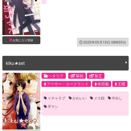
お気に入り登録
2025年05月19日 08時55分
kiku★set
ヘタリア
菊朝
菊王
アーサー・カークランド
本田菊
王耀
イチャラブ
かわいい
メス顔
中出し
手マン