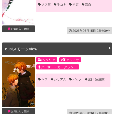
メス顔
手コキ
拘束
流血
お気に入り登録
2026年06月15日 03時00分
dustスモークview
ヘタリア
アルアサ
アーサー・カークランド
アルフレッド・F・ジョーンズ
キス
シリアス
バック
泣ける(感動)
お気に入り登録
2026年05月26日 21時00分