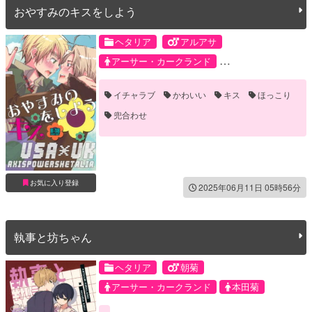
おやすみのキスをしよう
ヘタリア
アルアサ
アーサー・カークランド
アルフレッド・F・ジョーンズ
イチャラブ
かわいい
キス
ほっこり
兜合わせ
お気に入り登録
2025年06月11日 05時56分
執事と坊ちゃん
ヘタリア
朝菊
アーサー・カークランド
本田菊