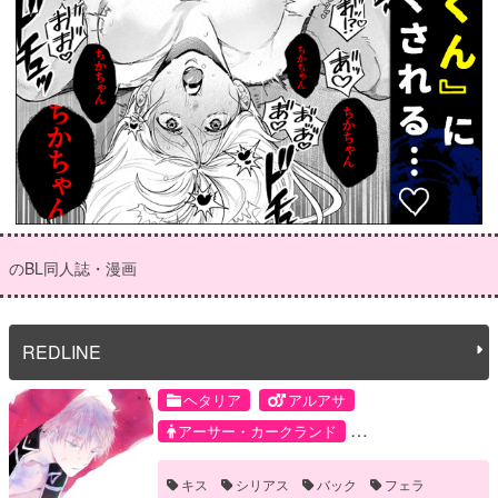
のBL同人誌・漫画
REDLINE
ヘタリア
アルアサ
アーサー・カークランド
アルフレッド・F・ジョーンズ
キス
シリアス
バック
フェラ