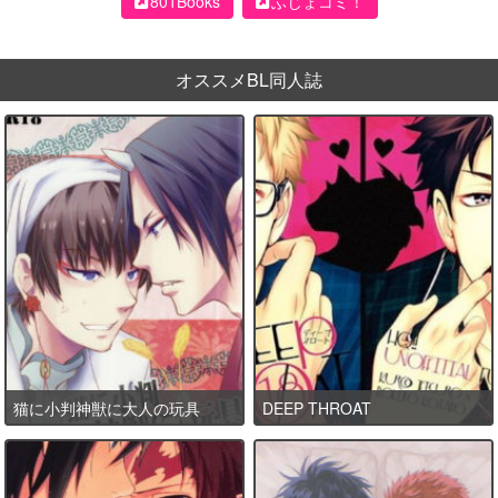
801Books
ふじょコミ！
オススメBL同人誌
猫に小判神獣に大人の玩具
DEEP THROAT