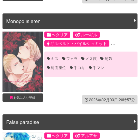
Monopolisieren
ヘタリア
ルーギル
ギルベルト・バイルシュミット
ルートヴィッヒ
キス
フェラ
メス顔
兄弟
対面座位
手コキ
手マン
お気に入り登録
2026年02月03日 20時57分
False paradise
ヘタリア
アルアサ