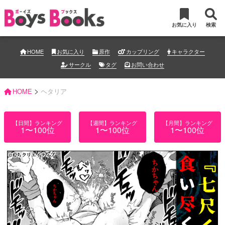
お気に入り
検索
HOME
お気に入り
原作
カップリング
キャラクター
サークル
タグ
お問い合わせ
>
HOME
ヘタリア
【日間】ランキング
【週間】ランキング
【月間】ランキング
1〜100位
1〜100位
1〜100位