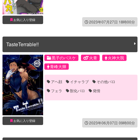
お気に入り登録
2023年07月27日 18時00分
TasteTerrable!!
黒子のバスケ
火青
火神大我
青峰大輝
アヘ顔
イチャラブ
その他パロ
フェラ
獣化パロ
発情
お気に入り登録
2023年06月07日 09時00分