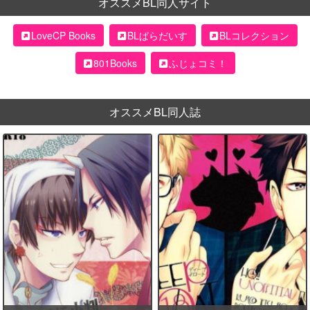
オススメBL同人サイト
LoveCP Books
BLぱらだいす
BLコレクション
801Books
ふじょコミ！
オススメBL同人誌