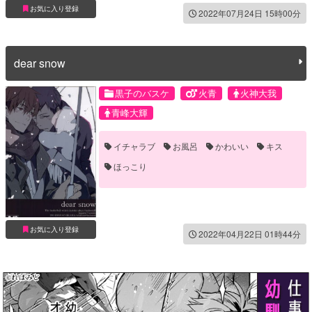
お気に入り登録
2022年07月24日 15時00分
dear snow
黒子のバスケ
火青
火神大我
青峰大輝
イチャラブ
お風呂
かわいい
キス
ほっこり
お気に入り登録
2022年04月22日 01時44分