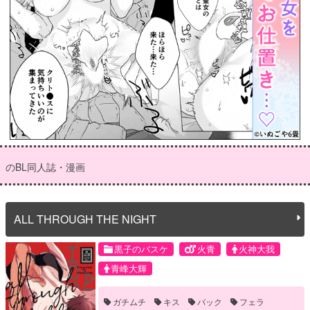
のBL同人誌・漫画
ALL THROUGH THE NIGHT
黒子のバスケ
火青
火神大我
青峰大輝
ガチムチ
キス
バック
フェラ