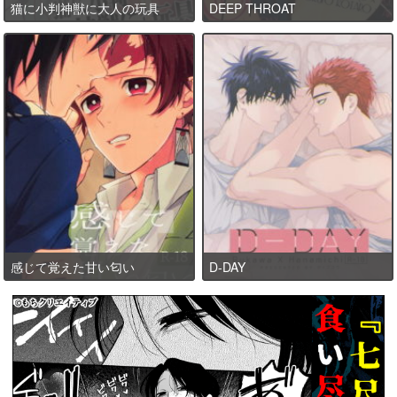
猫に小判神獣に大人の玩具
DEEP THROAT
感じて覚えた甘い匂い
D-DAY