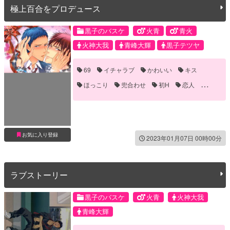
極上百合をプロデュース
黒子のバスケ
火青
青火
火神大我
青峰大輝
黒子テツヤ
69
イチャラブ
かわいい
キス
ほっこり
兜合わせ
初H
恋人
潮吹き
お気に入り登録
2023年01月07日 00時00分
ラブストーリー
黒子のバスケ
火青
火神大我
青峰大輝