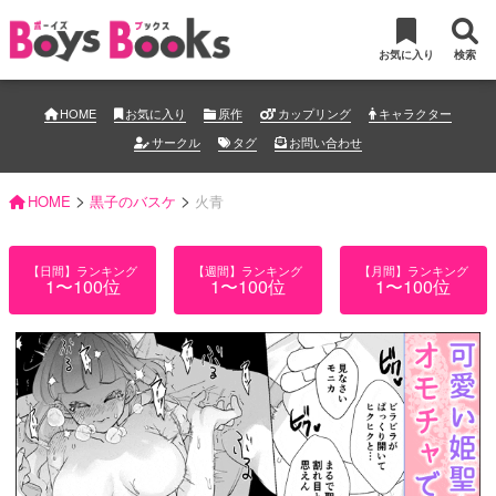
お気に入り
検索
HOME
お気に入り
原作
カップリング
キャラクター
サークル
タグ
お問い合わせ
>
>
HOME
黒子のバスケ
火青
【日間】ランキング
【週間】ランキング
【月間】ランキング
1〜100位
1〜100位
1〜100位