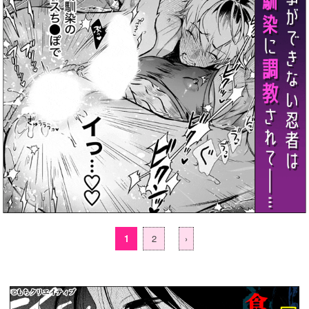
1
2
›