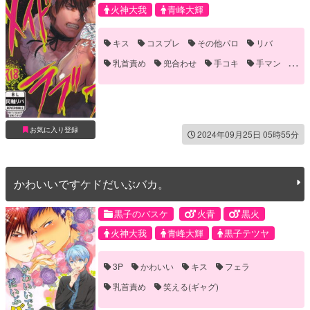
火神大我
青峰大輝
キス
コスプレ
その他パロ
リバ
乳首責め
兜合わせ
手コキ
手マン
拘束
笑える(ギャグ)
褐色
お気に入り登録
2024年09月25日 05時55分
かわいいですケドだいぶバカ。
黒子のバスケ
火青
黒火
火神大我
青峰大輝
黒子テツヤ
3P
かわいい
キス
フェラ
乳首責め
笑える(ギャグ)