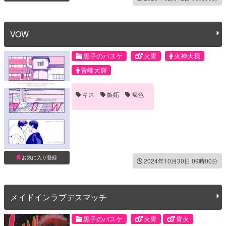
VOW
黒子のバスケ
火青
火神大我
青峰大輝
キス
嫉妬
褐色
お気に入り登録
2024年10月30日 09時00分
メイドインラブデスマッチ
黒子のバスケ
火青
青火