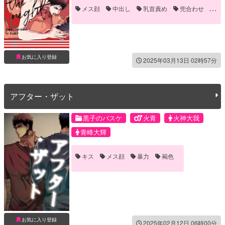
メス顔
中出し
乳首責め
兜合わせ
対面座位
恋人
褐色
騎乗位
お気に入り登録
2025年03月13日 02時57分
アフター・ザット
黒子のバスケ
火青
火神大我
青峰大輝
キス
メス顔
暴力
褐色
お気に入り登録
2025年02月12日 06時00分