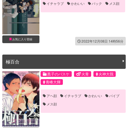
イチャラブ
かわいい
バック
メス顔
お気に入り登録
2022年12月08日 14時56分
極百合
黒子のバスケ
火青
火神大我
青峰大輝
アヘ顔
イチャラブ
かわいい
バイブ
メス顔