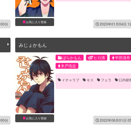
お気に入り登録
時00分
2023年01月04日 1
みじょかもん
ばらかもん
ヒロ清
半田清舟
木戸浩志
イチャラブ
キス
フェラ
口内射
お気に入り登録
時00分
2022年06月01日 0