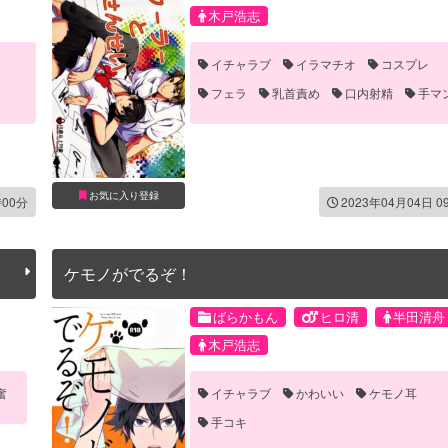
木戸浩志
イチャラブ
イラマチオ
コスプレ
フェラ
乳首責め
口内射精
手マ
お気に入り登録
時00分
2023年04月04日 0
ケモノがでるぞ！
ばらかもん
ヒロ清
半田清舟
木戸浩志
奮
イチャラブ
かわいい
ケモノ耳
手コキ