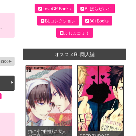
LoveCP Books
BLぱらだいす
BLコレクション
801Books
ン
ふじょコミ！
オススメBL同人誌
9時00分
猫に小判神獣に大人
の玩具
DEEP THROAT