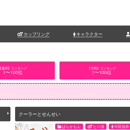
カップリング
キャラクター
【週間】ランキング
【月間】ランキング
1〜100位
1〜100位
クーラーとせんせい
ばらかもん
ヒロ清
半田清舟