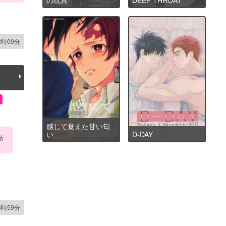
2時00分
感じて覚えた甘い匂
い
D-DAY
精
5時59分