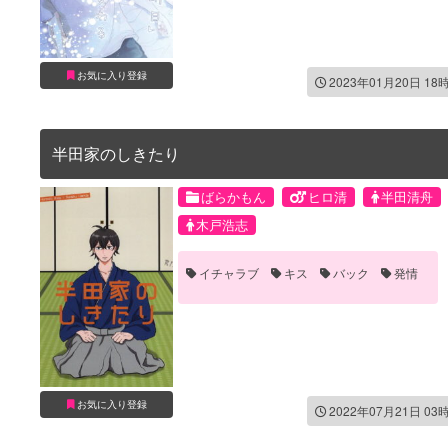
お気に入り登録
2023年01月20日 18
半田家のしきたり
ばらかもん
ヒロ清
半田清舟
木戸浩志
イチャラブ
キス
バック
発情
お気に入り登録
2022年07月21日 03