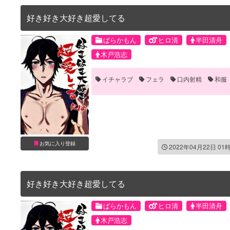
好き好き大好き超愛してる
ばらかもん
ヒロ清
半田清舟
木戸浩志
イチャラブ
フェラ
口内射精
和服
お気に入り登録
2022年04月22日 01
好き好き大好き超愛してる
ばらかもん
ヒロ清
半田清舟
木戸浩志