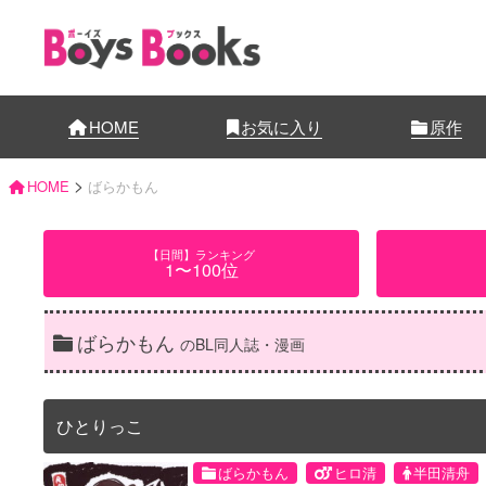
HOME
お気に入り
原作
>
HOME
ばらかもん
【日間】ランキング
1〜100位
ばらかもん
のBL同人誌・漫画
ひとりっこ
ばらかもん
ヒロ清
半田清舟