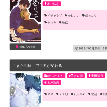
木戸浩志
イチャラブ
かわいい
ほっこり
手コキ
睡姦
お気に入り登録
2023年05月20日 12
「また明日」で世界が変わる
ばらかもん
ヒロ清
半田清舟
木戸浩志
キス
メス顔
乳首責め
勃起
興