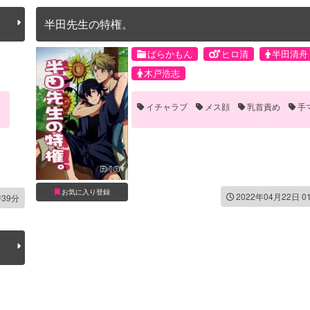
半田先生の特権。
ばらかもん
ヒロ清
半田清舟
木戸浩志
イチャラブ
メス顔
乳首責め
手
お気に入り登録
2022年04月22日 0
時39分