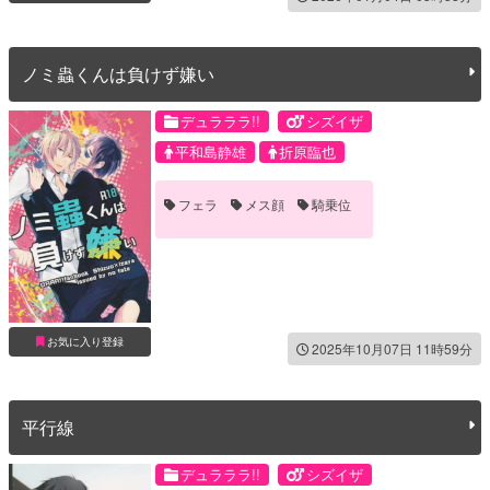
ノミ蟲くんは負けず嫌い
デュラララ!!
シズイザ
平和島静雄
折原臨也
フェラ
メス顔
騎乗位
お気に入り登録
2025年10月07日 11時59分
平行線
デュラララ!!
シズイザ