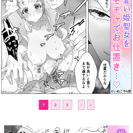
1
2
3
›
»