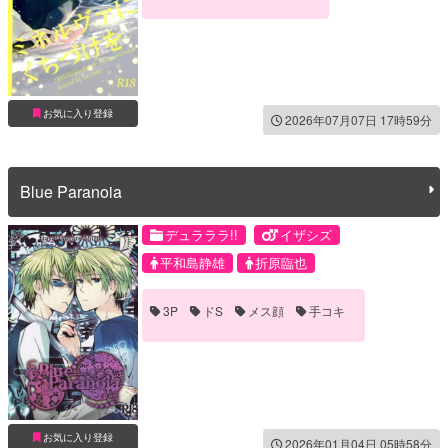
お気に入り登録
2026年07月07日 17時59分
Blue Paranoia
デュラララ!!
イザシズ
平和島静雄
折原臨也
3P
ドS
メス顔
手コキ
お気に入り登録
2026年01月04日 05時58分