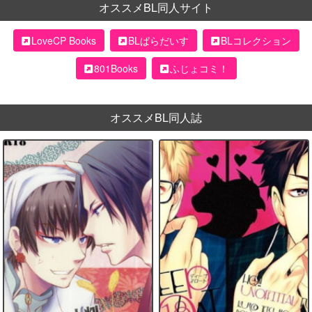
オススメBL同人サイト
LoveCP Books
BLぱらだいす
BLコレクション
801Books
ふじょコミ！
オススメBL同人誌