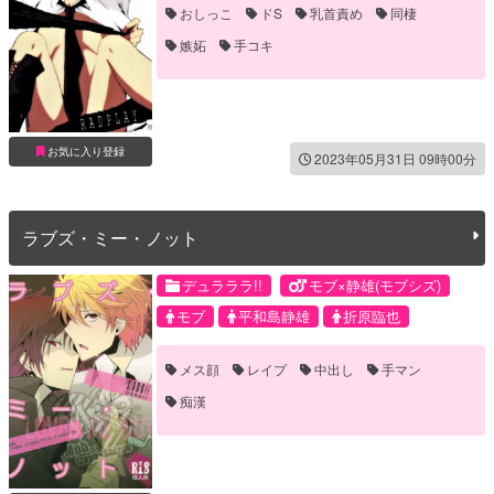
おしっこ
ドS
乳首責め
同棲
嫉妬
手コキ
お気に入り登録
2023年05月31日 09時00分
ラブズ・ミー・ノット
デュラララ!!
モブ×静雄(モブシズ)
モブ
平和島静雄
折原臨也
メス顔
レイプ
中出し
手マン
痴漢