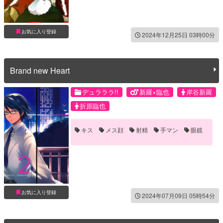
お気に入り登録
2024年12月25日 03時00分
Brand new Heart
デュラララ!!
新羅×臨也
岸谷新羅
折原臨也
キス
メス顔
射精
手マン
眼鏡
お気に入り登録
2024年07月09日 05時54分