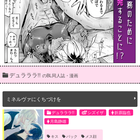
デュラララ!!
のBL同人誌・漫画
ミネルヴァにくちづけを
デュラララ!!
シズイザ
折原臨也
月島静雄
キス
バック
メス顔