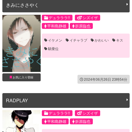
きみにささやく
デュラララ!!
シズイザ
平和島静雄
折原臨也
イケメン
イチャラブ
かわいい
キス
騎乗位
お気に入り登録
2024年06月26日 23時54分
RADPLAY
デュラララ!!
シズイザ
平和島静雄
折原臨也