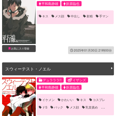
平和島静雄
折原臨也
キス
メス顔
中出し
射精
手マン
お気に入り登録
2025年01月30日 21時00分
スウィーテスト・ノエル
デュラララ!!
イザシズ
平和島静雄
折原臨也
イケメン
かわいい
キス
コスプレ
ドS
バック
メス顔
乳首責め
手マン