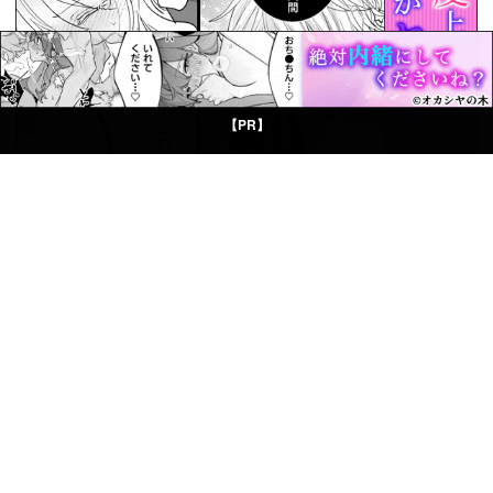
【PR】
© Boys Books(ボーイズブックス)