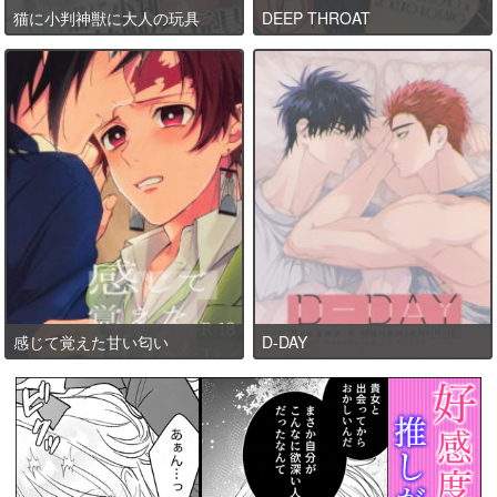
猫に小判神獣に大人の玩具
DEEP THROAT
感じて覚えた甘い匂い
D-DAY