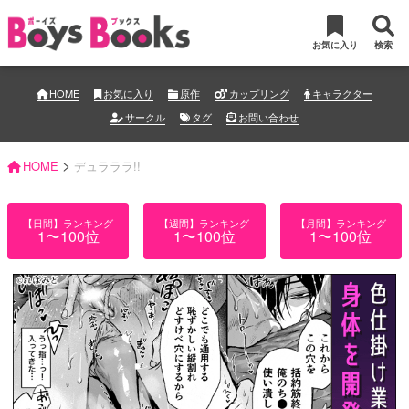
お気に入り
検索
HOME
お気に入り
原作
カップリング
キャラクター
サークル
タグ
お問い合わせ
>
HOME
デュラララ!!
【日間】ランキング
【週間】ランキング
【月間】ランキング
1〜100位
1〜100位
1〜100位