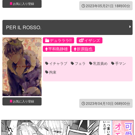
お気に入り登録
2023年05月21日 18時00分
PER IL ROSSO.
デュラララ!!
イザシズ
平和島静雄
折原臨也
イチャラブ
フェラ
乳首責め
手マン
拘束
お気に入り登録
2023年04月10日 06時00分