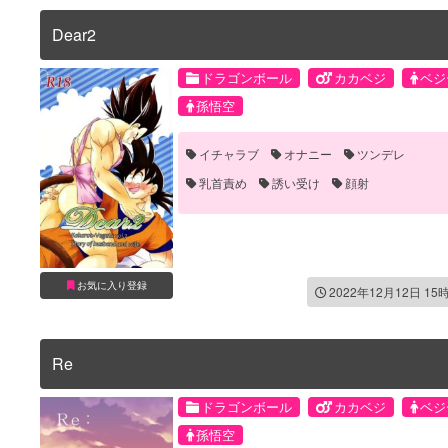
Dear2
ドラゴンボール
カカベジ
ベジ
孫悟空
イチャラブ
オナニー
ツンデレ
乳首責め
誘い受け
顔射
お気に入り登録
2022年12月12日 15
Re
ドラゴンボール
カカベジ
ベジ
孫悟空