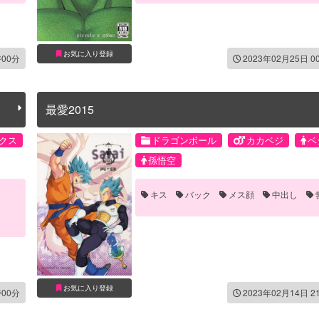
お気に入り登録
時00分
2023年02月25日 0
最愛2015
クス
ドラゴンボール
カカベジ
ベ
孫悟空
キス
バック
メス顔
中出し
お気に入り登録
時00分
2023年02月14日 2