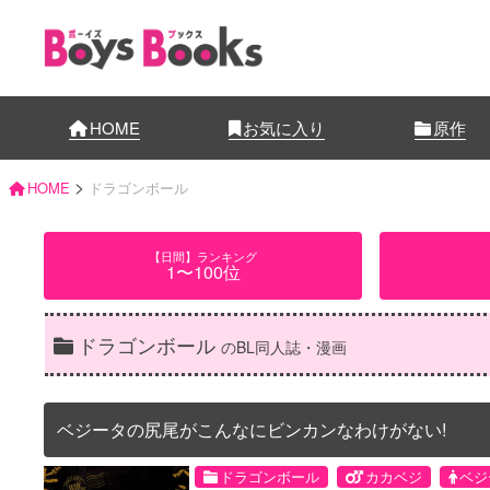
HOME
お気に入り
原作
>
HOME
ドラゴンボール
【日間】ランキング
1〜100位
ドラゴンボール
のBL同人誌・漫画
ベジータの尻尾がこんなにビンカンなわけがない!
ドラゴンボール
カカベジ
ベジ