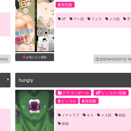
孫悟飯
3P
アヘ顔
フェラ
メス顔
手
お気に入り登録
時00分
2023年03月21日 1
hungry
ドラゴンボール
ピッコロ×悟飯
ピッコロ
孫悟飯
イチャラブ
キス
メス顔
勃起
射精