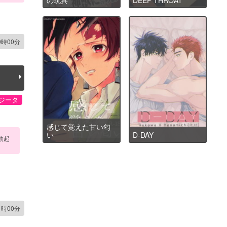
0時00分
ジータ
感じて覚えた甘い匂
い
D-DAY
勃起
1時00分