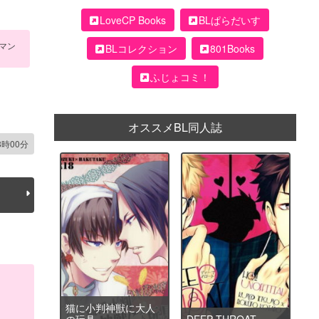
LoveCP Books
BLぱらだいす
マン
BLコレクション
801Books
ふじょコミ！
オススメBL同人誌
8時00分
猫に小判神獣に大人
の玩具
DEEP THROAT