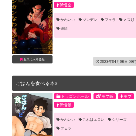
孫悟空
かわいい
ツンデレ
フェラ
メス顔
発情
お気に入り登録
2023年04月06日 09
ごはんを食べる本2
ドラゴンボール
モブ飯
モブ
孫悟飯
かわいい
これはエロい
シリーズ
フェラ