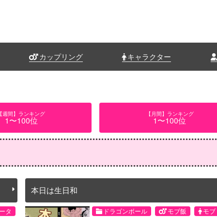
カップリング
キャラクター
【週間】ランキング
【月間】ランキング
1〜100位
1〜100位
本日は生日和
ータ
ドラゴンボール
モブ飯
モブ