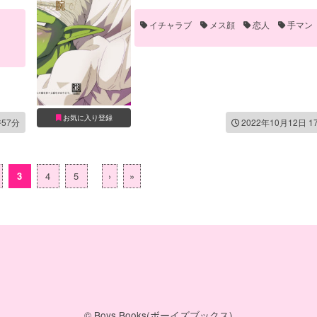
イチャラブ
メス顔
恋人
手マン
お気に入り登録
時57分
2022年10月12日 1
3
4
5
›
»
© Boys Books(ボーイズブックス)