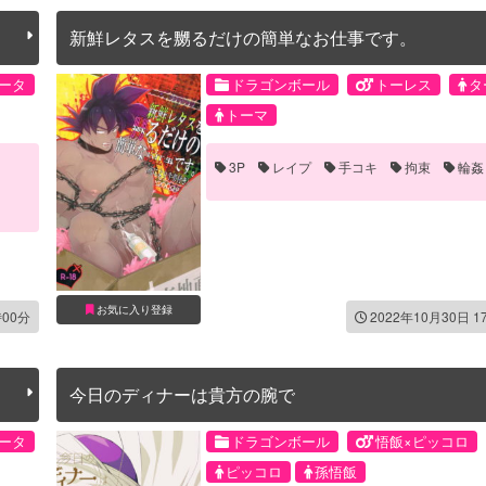
新鮮レタスを嬲るだけの簡単なお仕事です。
ータ
ドラゴンボール
トーレス
タ
トーマ
3P
レイプ
手コキ
拘束
輪姦
お気に入り登録
時00分
2022年10月30日 1
今日のディナーは貴方の腕で
ータ
ドラゴンボール
悟飯×ピッコロ
ピッコロ
孫悟飯