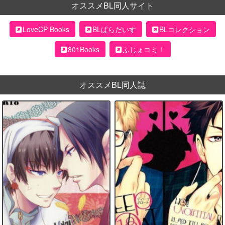
オススメBL同人サイト
LoveCP Books
BLぱらだいす
BLコレクション
801Books
ふじょコミ！
オススメBL同人誌