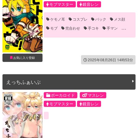
モブマスター
鏡音レン
ケモノ耳
コスプレ
バック
メス顔
モブ
兜合わせ
手コキ
手マン
笑える(ギャグ)
お気に入り登録
2025年08月26日 14時53分
えっちふぁいぶ
ボーカロイド
マスレン
モブマスター
鏡音レン