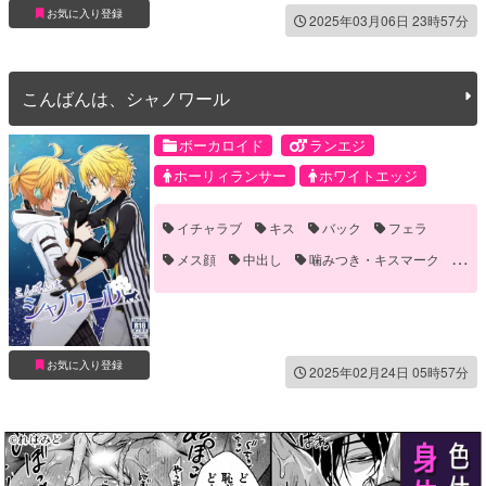
お気に入り登録
2025年03月06日 23時57分
こんばんは、シャノワール
ボーカロイド
ランエジ
ホーリィランサー
ホワイトエッジ
イチャラブ
キス
バック
フェラ
メス顔
中出し
噛みつき・キスマーク
睡姦
顔射
お気に入り登録
2025年02月24日 05時57分