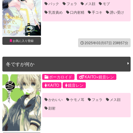
バック
フェラ
メス顔
モブ
乳首責め
口内射精
手コキ
誘い受け
顔射
騎乗位
お気に入り登録
2025年03月07日 23時57分
冬ですが何か
ボーカロイド
KAITO×鏡音レン
KAITO
鏡音レン
かわいい
ケモノ耳
フェラ
メス顔
顔射