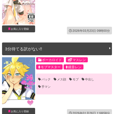
お気に入り登録
2026年03月23日 09時00分
3分待てる訳がない!!
ボーカロイド
マスレン
モブマスター
鏡音レン
バック
メス顔
モブ
中出し
手マン
お気に入り登録
2026年01月26日 11時58分