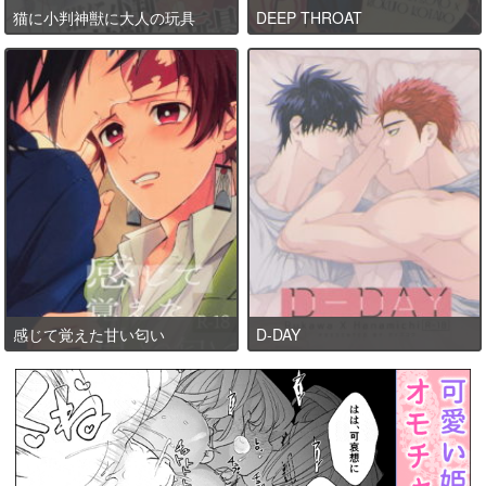
猫に小判神獣に大人の玩具
DEEP THROAT
感じて覚えた甘い匂い
D-DAY