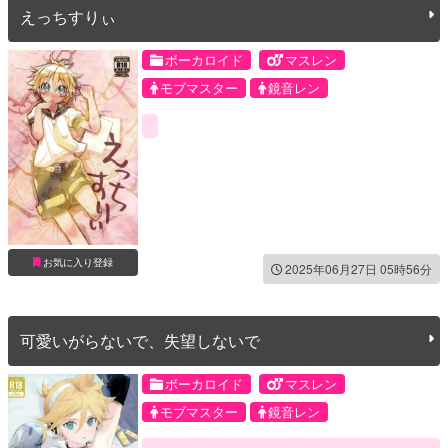
えっちすりぃ
ボーカロイド
マスレン
モブマスター
鏡音レン
お気に入り登録
2025年06月27日 05時56分
可愛いがらないで、失望しないで
ボーカロイド
マスレン
モブマスター
鏡音レン