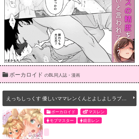
ボーカロイド
のBL同人誌・漫画
えっちしっくす 優しいママレンくんとよしよしラブラ
ブする本
ボーカロイド
マスレン
モブマスター
鏡音レン