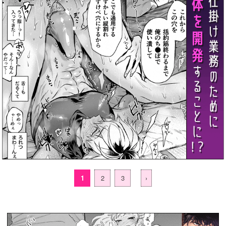
1
2
3
›