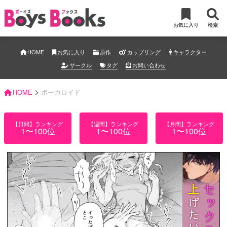
お気に入り
検索
HOME
お気に入り
原作
カップリング
キャラクター
サークル
タグ
お問い合わせ
>
HOME
ボーカロイド
【日間】ランキング
【週間】ランキング
【月間】ランキング
1〜100位
1〜100位
1〜100位