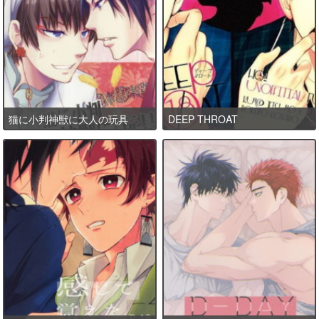
猫に小判神獣に大人の玩具
DEEP THROAT