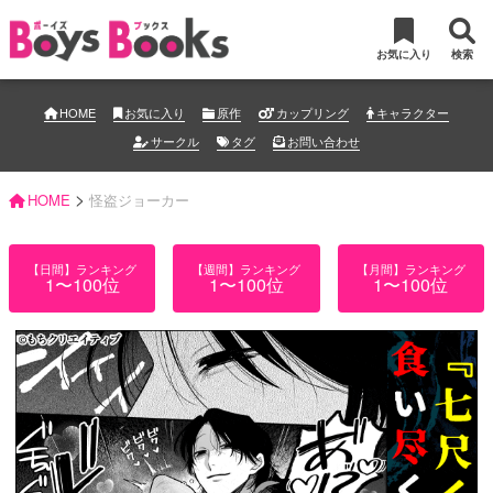
お気に入り
検索
HOME
お気に入り
原作
カップリング
キャラクター
サークル
タグ
お問い合わせ
>
HOME
怪盗ジョーカー
【日間】ランキング
【週間】ランキング
【月間】ランキング
1〜100位
1〜100位
1〜100位