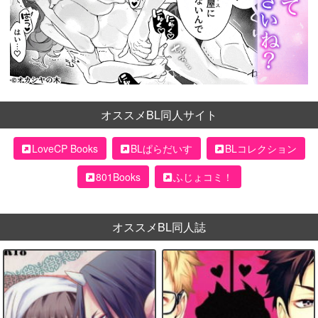
オススメBL同人サイト
LoveCP Books
BLぱらだいす
BLコレクション
801Books
ふじょコミ！
オススメBL同人誌