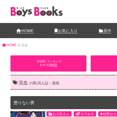
HOME
お気に入り
原作
>
HOME
流血
【日間】ランキング
1〜100位
流血
のBL同人誌・漫画
懲りない男
おそ松さん
カラおそ
松野おそ