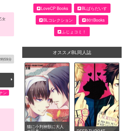
LoveCP Books
BLぱらだいす
乙女
BLコレクション
801Books
ふじょコミ！
コキ
オススメBL同人誌
2時59分
ナン
猫に小判神獣に大人
の玩具
DEEP THROAT