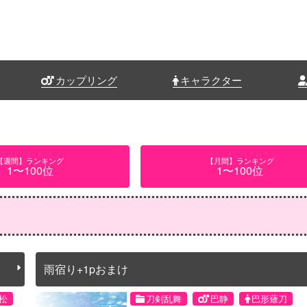
カップリング
キャラクター
【週間】ランキング
【月間】ランキング
1〜100位
1〜100位
雨宿り+1pおまけ
松
刀剣乱舞
巴静
巴形薙刀