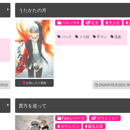
うたかたの月
ペルソナ4
足主
主人公
バック
メス顔
手マン
流血
お気に入り登録
時00分
2026年05月26日 0
貴方を追って
Fateシリーズ
ガウェぐだ♂
ガウェイン
藤丸立香