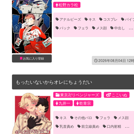
松野カラ松
アナルビーズ
キス
コスプレ
バイ
バック
フェラ
メス顔
中出し
乳首責め
前立線責め
噛みつき・キスマーク
嫉妬
手コキ
手マン
拘束
流血
目隠し
長編
お気に入り登録
2026年08月04日 12
もったいないからオレにちょうだい
東京卍リベンジャーズ
ここいぬ
九井一
乾青宗
キス
その他パロ
フェラ
メス顔
乳首責め
前立線責め
口内射精