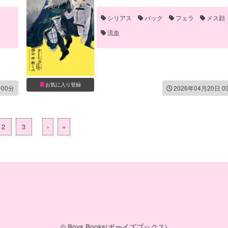
シリアス
バック
フェラ
メス顔
流血
お気に入り登録
時00分
2026年04月20日 0
2
3
›
»
© Boys Books(ボーイズブックス)