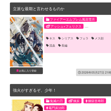
立派な最期と言わせるものか
ファイアーエムブレム風花雪月
アッシュ×フェリクス
アッシュ=デュラン
フェリクス
キス
シリアス
フェラ
メス顔
流血
長編
お気に入り登録
2026年05月27日 21
強火がすぎるぞ、少年！
鬼滅の刃
煉炭
煉獄杏寿郎
竈門炭治郎