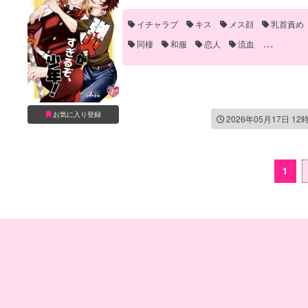
イチャラブ
キス
メス顔
乳首責め
同棲
和服
恋人
流血
笑える(ギャグ)
お気に入り登録
2026年05月17日 12
1