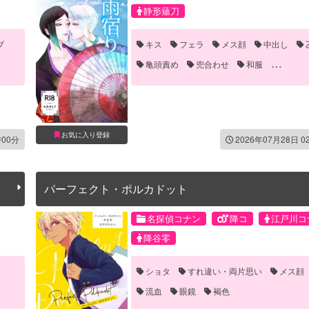
静形薙刀
ブ
キス
フェラ
メス顔
中出し
亀頭責め
兜合わせ
和服
噛みつき・キスマーク
対面座位
手
手マン
流血
野外
青姦
お気に入り登録
時00分
2026年07月28日 0
パーフェクト・ポルカドット
名探偵コナン
降コ
江戸川コ
降谷零
ショタ
すれ違い・両片思い
メス顔
流血
眼鏡
褐色