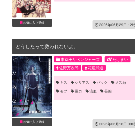
噛みつき・キスマーク
手マン
流血
お気に入り登録
2026年06月29日 12
どうしたって救われないよ。
東京卍リベンジャーズ
たけまい
佐野万次郎
花垣武道
キス
シリアス
バック
メス顔
モブ
暴力
流血
長編
お気に入り登録
2026年06月16日 09