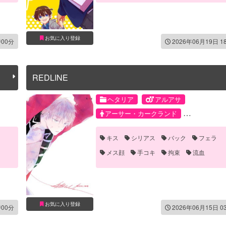
お気に入り登録
時00分
2026年06月19日 1
REDLINE
ヘタリア
アルアサ
アーサー・カークランド
アルフレッド・F・ジョーンズ
キス
シリアス
バック
フェラ
メス顔
手コキ
拘束
流血
お気に入り登録
時00分
2026年06月15日 0