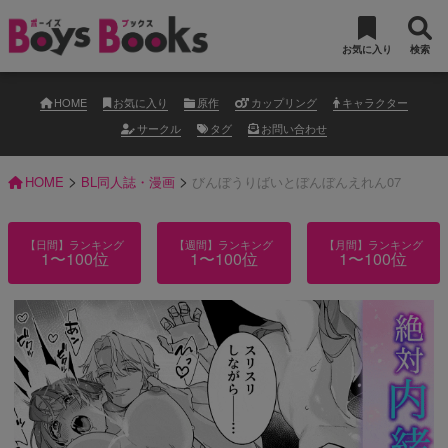
お気に入り
検索
HOME
お気に入り
原作
カップリング
キャラクター
サークル
タグ
お問い合わせ
>
>
HOME
BL同人誌・漫画
びんぼうりばいとぼんぼんえれん07
【日間】ランキング
【週間】ランキング
【月間】ランキング
1〜100位
1〜100位
1〜100位