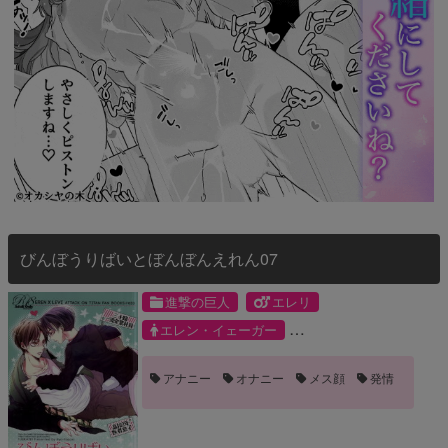
びんぼうりばいとぼんぼんえれん07
進撃の巨人
エレリ
エレン・イェーガー
リヴァイ・アッカーマン
アナニー
オナニー
メス顔
発情