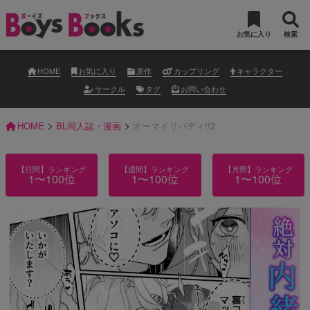
お気に入り
検索
HOME
お気に入り
原作
カップリング
キャラクター
サークル
タグ
お問い合わせ
>
>
HOME
BL同人誌・漫画
オーマイリバティ!!2
【日間】ランキング
【週間】ランキング
【月間】ランキング
1〜100位
1〜100位
1〜100位