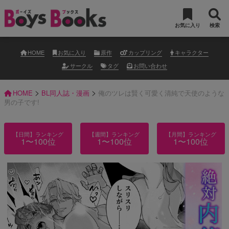
お気に入り
検索
HOME
お気に入り
原作
カップリング
キャラクター
サークル
タグ
お問い合わせ
>
>
HOME
BL同人誌・漫画
俺のツレは賢く可愛く清純で天使のような
男の子です!
【日間】ランキング
【週間】ランキング
【月間】ランキング
1〜100位
1〜100位
1〜100位