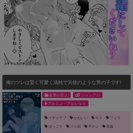
俺のツレは賢く可愛く清純で天使のような男の子です!
進撃の巨人
ジャンアル
アルミン・アルレルト
ジャン・キルシュタイン
イチャラブ
かわいい
キス
フェラ
ほっこり
メス顔
手マン
青姦