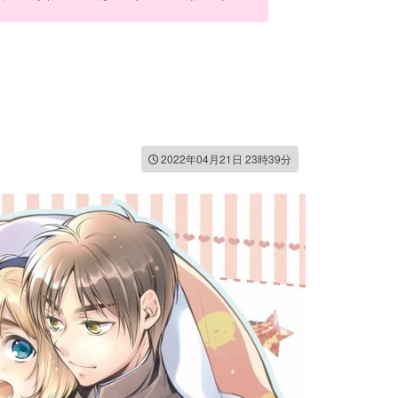
2022年04月21日 23時39分