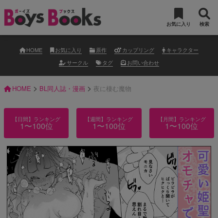
お気に入り
検索
HOME
お気に入り
原作
カップリング
キャラクター
サークル
タグ
お問い合わせ
>
>
HOME
BL同人誌・漫画
夜に棲む魔物
【日間】ランキング
【週間】ランキング
【月間】ランキング
1〜100位
1〜100位
1〜100位