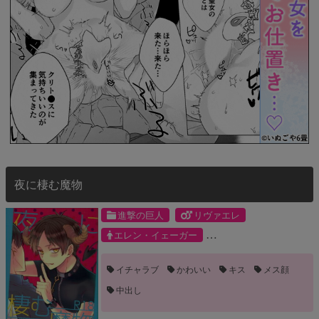
夜に棲む魔物
進撃の巨人
リヴァエレ
エレン・イェーガー
リヴァイ・アッカーマン
イチャラブ
かわいい
キス
メス顔
中出し