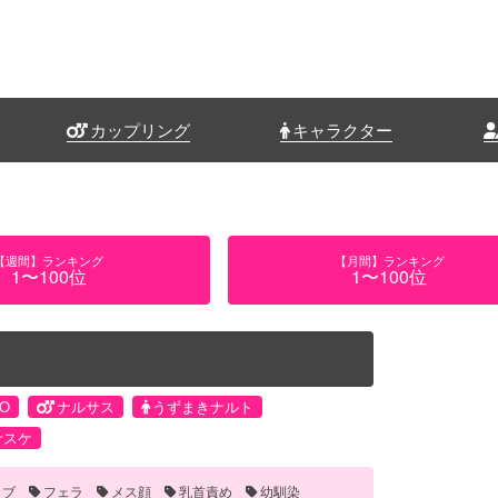
カップリング
キャラクター
【週間】ランキング
【月間】ランキング
1〜100位
1〜100位
TO
ナルサス
うずまきナルト
サスケ
ラブ
フェラ
メス顔
乳首責め
幼馴染