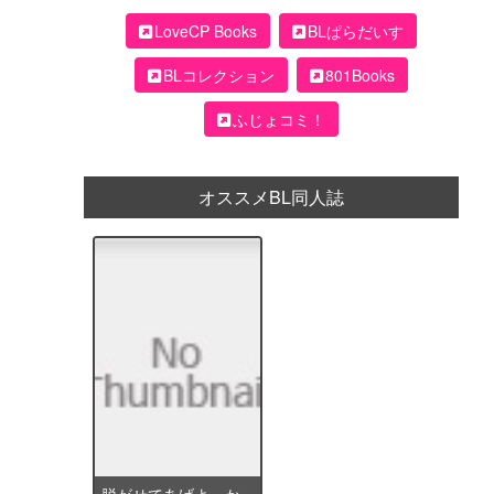
LoveCP Books
BLぱらだいす
BLコレクション
801Books
ふじょコミ！
オススメBL同人誌
脱がせてあげよっか