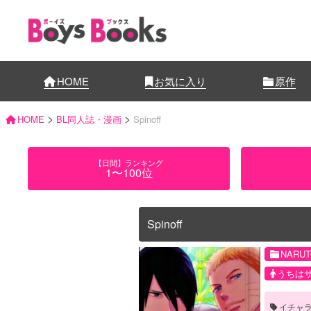
HOME
お気に入り
原作
>
>
HOME
BL同人誌・漫画
Spinoff
【日間】ランキング
1〜100位
Spinoff
NARU
うちは
イチャ