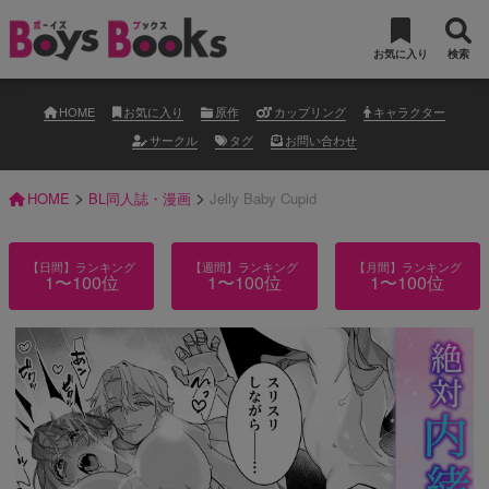
お気に入り
検索
HOME
お気に入り
原作
カップリング
キャラクター
サークル
タグ
お問い合わせ
>
>
HOME
BL同人誌・漫画
Jelly Baby Cupid
【日間】ランキング
【週間】ランキング
【月間】ランキング
1〜100位
1〜100位
1〜100位