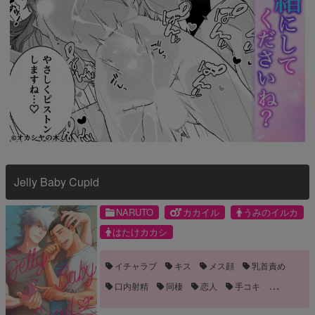
Jelly Baby Cupid
NARUTO
カカイル
うみのイルカ
はたけカカシ
イチャラブ
キス
メス顔
乳首責め
口内射精
同棲
恋人
手コキ
手マン
拘束
触手