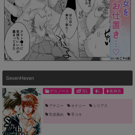
SevenHeven
デスノート
月L
L
夜神月
アナニー
オナニー
シリアス
乳首責め
手コキ