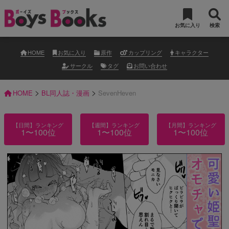
お気に入り
検索
HOME
お気に入り
原作
カップリング
キャラクター
サークル
タグ
お問い合わせ
>
>
HOME
BL同人誌・漫画
SevenHeven
【日間】ランキング
【週間】ランキング
【月間】ランキング
1〜100位
1〜100位
1〜100位